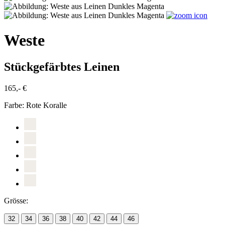
Weste
Stückgefärbtes Leinen
165,- €
Farbe:
Rote Koralle
Grösse:
32
34
36
38
40
42
44
46