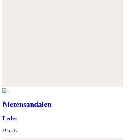
Nietensandalen
Leder
195,- €