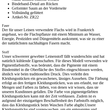
Bindeband-Detail am Rücken
Geformter Saum an der Vorderseite
Vollständig gefüttert
Artikel-Nr. ZR22
Faser
Der für unser Leinen verwendete Flachs wird in Frankreich
angebaut, wo die Flachspflanze mit einem Minimum an Wasser,
Energie, Pestiziden und Düngemitteln auskommt, was sie zu einer
der natürlichsten nachhaltigen Fasern macht.
Stoff
Unser schwererer gewebter Leinenstoff fällt wunderschön und hat
natürlich kühlende Eigenschaften. Für dieses Modell verwenden wir
Pigmentfarbstoffe, was bedeutet, dass die Pigmente mit einem
Bindemittel in die Oberfläche des Stoffes eingeschlossen werden,
ähnlich wie beim traditionellen Druck. Dies verleiht den
Kleidungsstücken ein gewaschenes, lässiges Aussehen. Die Färbung
erfolgt an den fertigen Kleidungsstücken, was uns erlaubt, nur die
Mengen und Farben zu färben, von denen wir wissen, dass sie
unseren Kundinnen gefallen. Die Farbe von pigmentgefärbten
Kleidungsstücken kann mit der Zeit verblassen. Zudem ist es
aufgrund der einzigartigen Beschaffenheit des Farbstoffs möglich,
dass das Kleidungsstück beim Waschen Farbe abgibt.Unsere
Kleidungsstücke sind vorgewaschen, um ein entspanntes und