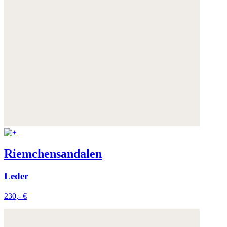
Riemchensandalen
Leder
230,- €