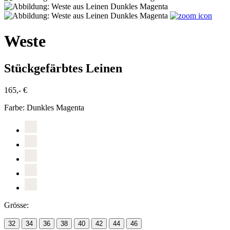
Weste
Stückgefärbtes Leinen
165,- €
Farbe:
Dunkles Magenta
Grösse:
32
34
36
38
40
42
44
46