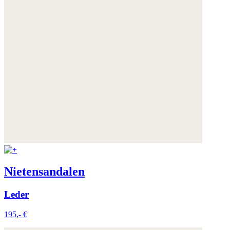
Nietensandalen
Leder
195,- €