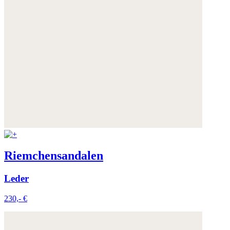
Riemchensandalen
Leder
230,- €