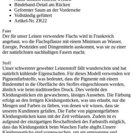
Bindeband-Detail am Rücken
Geformter Saum an der Vorderseite
Vollständig gefüttert
Artikel-Nr. ZR22
Faser
Der für unser Leinen verwendete Flachs wird in Frankreich
angebaut, wo die Flachspflanze mit einem Minimum an Wasser,
Energie, Pestiziden und Düngemitteln auskommt, was sie zu einer
der natürlichsten nachhaltigen Fasern macht.
Stoff
Unser schwererer gewebter Leinenstoff fällt wunderschön und hat
natürlich kühlende Eigenschaften. Für dieses Modell verwenden wir
Pigmentfarbstoffe, was bedeutet, dass die Pigmente mit einem
Bindemittel in die Oberfläche des Stoffes eingeschlossen werden,
ähnlich wie beim traditionellen Druck. Dies verleiht den
Kleidungsstücken ein gewaschenes, lässiges Aussehen. Die Färbung
erfolgt an den fertigen Kleidungsstücken, was uns erlaubt, nur die
Mengen und Farben zu färben, von denen wir wissen, dass sie
unseren Kundinnen gefallen. Die Farbe von pigmentgefärbten
Kleidungsstücken kann mit der Zeit verblassen. Zudem ist es
aufgrund der einzigartigen Beschaffenheit des Farbstoffs möglich,
dass das Kleidungsstück beim Waschen Farbe abgibt.Unsere
Kleidungsstücke sind vorgewaschen, um ein entspanntes und