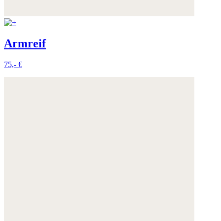
Armreif
75,- €