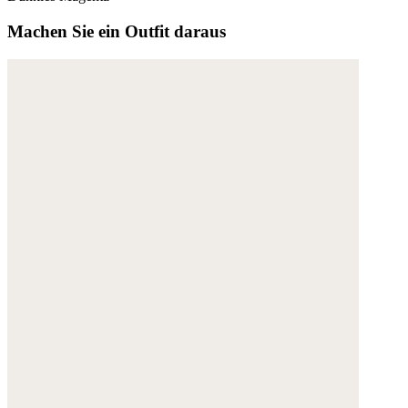
Weitere Informationen:
Datenschutz
,
Impressum
und
Machen Sie ein Outfit daraus
AGB