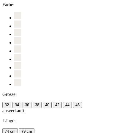
Farbe:
Grösse:
32
34
36
38
40
42
44
46
ausverkauft
Länge:
74 cm
79 cm