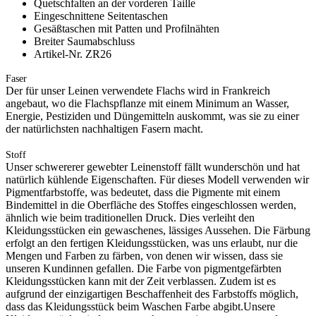
Quetschfalten an der vorderen Taille
Eingeschnittene Seitentaschen
Gesäßtaschen mit Patten und Profilnähten
Breiter Saumabschluss
Artikel-Nr. ZR26
Faser
Der für unser Leinen verwendete Flachs wird in Frankreich
angebaut, wo die Flachspflanze mit einem Minimum an Wasser,
Energie, Pestiziden und Düngemitteln auskommt, was sie zu einer
der natürlichsten nachhaltigen Fasern macht.
Stoff
Unser schwererer gewebter Leinenstoff fällt wunderschön und hat
natürlich kühlende Eigenschaften. Für dieses Modell verwenden wir
Pigmentfarbstoffe, was bedeutet, dass die Pigmente mit einem
Bindemittel in die Oberfläche des Stoffes eingeschlossen werden,
ähnlich wie beim traditionellen Druck. Dies verleiht den
Kleidungsstücken ein gewaschenes, lässiges Aussehen. Die Färbung
erfolgt an den fertigen Kleidungsstücken, was uns erlaubt, nur die
Mengen und Farben zu färben, von denen wir wissen, dass sie
unseren Kundinnen gefallen. Die Farbe von pigmentgefärbten
Kleidungsstücken kann mit der Zeit verblassen. Zudem ist es
aufgrund der einzigartigen Beschaffenheit des Farbstoffs möglich,
dass das Kleidungsstück beim Waschen Farbe abgibt.Unsere