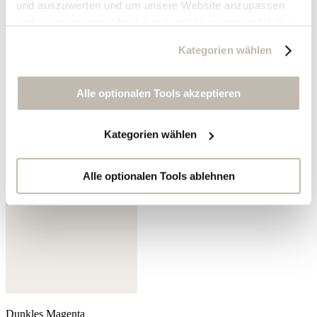
und auszuwerten und um unsere Website anzupassen
und zu optimieren ("Analytics"), um Nutzungsprofile über
die von Ihnen angeklickte Werbung und Ihre Interessen
Kategorien wählen
zu erstellen, um personalisierte Werbung auszuliefern,
um Sie auf anderen Websites wiederzuerkennen und um
Moosgrün
Sie erneut mit Werbung anzusprechen sowie um unsere
Alle optionalen Tools akzeptieren
Werbekampagnen auszuwerten ("Marketing").
Kategorien wählen
Ihre Daten werden mit Dienstanbietern geteilt, die wir in
der Datenschutzerklärung genauer auflisten oder wenn
Sie auf "Kategorien wählen" klicken.
Alle optionalen Tools ablehnen
Indem Sie auf "Alle optionalen Tools akzeptieren" klicken,
erklären Sie sich mit der Nutzung der optionalen Tools
wie zuvor beschrieben einverstanden.
Sie können Ihre Einwilligung jederzeit anpassen oder für
die Zukunft widerrufen.
Dunkles Magenta