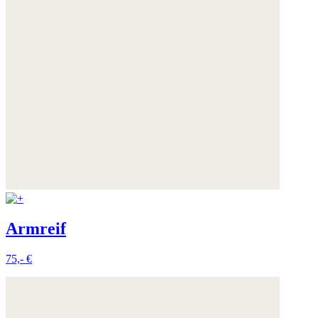
Armreif
75,- €