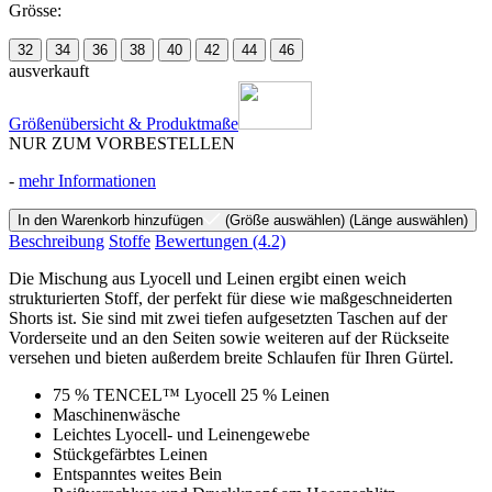
Grösse:
32
34
36
38
40
42
44
46
ausverkauft
Größenübersicht & Produktmaße
NUR ZUM VORBESTELLEN
-
mehr Informationen
In den Warenkorb hinzufügen
(Größe auswählen)
(Länge auswählen)
Beschreibung
Stoffe
Bewertungen
(4.2)
Die Mischung aus Lyocell und Leinen ergibt einen weich
strukturierten Stoff, der perfekt für diese wie maßgeschneiderten
Shorts ist. Sie sind mit zwei tiefen aufgesetzten Taschen auf der
Vorderseite und an den Seiten sowie weiteren auf der Rückseite
versehen und bieten außerdem breite Schlaufen für Ihren Gürtel.
75 % TENCEL™ Lyocell 25 % Leinen
Maschinenwäsche
Leichtes Lyocell- und Leinengewebe
Stückgefärbtes Leinen
Entspanntes weites Bein