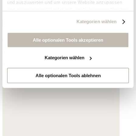
und auszuwerten und um unsere Website anzupassen
und zu optimieren ("Analytics"), um Nutzungsprofile über
die von Ihnen angeklickte Werbung und Ihre Interessen
Kategorien wählen
zu erstellen, um personalisierte Werbung auszuliefern,
um Sie auf anderen Websites wiederzuerkennen und um
Bedruckte Bluse
Sie erneut mit Werbung anzusprechen sowie um unsere
Alle optionalen Tools akzeptieren
Werbekampagnen auszuwerten ("Marketing").
Feine Baumwolle
Kategorien wählen
Ihre Daten werden mit Dienstanbietern geteilt, die wir in
139,- €
der Datenschutzerklärung genauer auflisten oder wenn
Sie auf "Kategorien wählen" klicken.
Alle optionalen Tools ablehnen
Indem Sie auf "Alle optionalen Tools akzeptieren" klicken,
erklären Sie sich mit der Nutzung der optionalen Tools
wie zuvor beschrieben einverstanden.
Sie können Ihre Einwilligung jederzeit anpassen oder für
die Zukunft widerrufen.