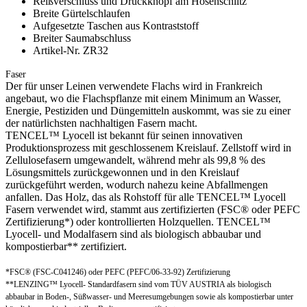
Reißverschluss und Druckknopf am Hosenschlitz
Breite Gürtelschlaufen
Aufgesetzte Taschen aus Kontraststoff
Breiter Saumabschluss
Artikel-Nr. ZR32
Faser
Der für unser Leinen verwendete Flachs wird in Frankreich
angebaut, wo die Flachspflanze mit einem Minimum an Wasser,
Energie, Pestiziden und Düngemitteln auskommt, was sie zu einer
der natürlichsten nachhaltigen Fasern macht.
TENCEL™ Lyocell ist bekannt für seinen innovativen
Produktionsprozess mit geschlossenem Kreislauf. Zellstoff wird in
Zellulosefasern umgewandelt, während mehr als 99,8 % des
Lösungsmittels zurückgewonnen und in den Kreislauf
zurückgeführt werden, wodurch nahezu keine Abfallmengen
anfallen. Das Holz, das als Rohstoff für alle TENCEL™ Lyocell
Fasern verwendet wird, stammt aus zertifizierten (FSC® oder PEFC
Zertifizierung*) oder kontrollierten Holzquellen. TENCEL™
Lyocell- und Modalfasern sind als biologisch abbaubar und
kompostierbar** zertifiziert.
*FSC® (FSC-C041246) oder PEFC (PEFC/06-33-92) Zertifizierung
**LENZING™ Lyocell- Standardfasern sind vom TÜV AUSTRIA als biologisch
abbaubar in Boden-, Süßwasser- und Meeresumgebungen sowie als kompostierbar unter