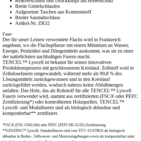
Reißverschluss und Druckknopf am Hosenschlitz
Breite Gürtelschlaufen
Aufgesetzte Taschen aus Kontraststoff
Breiter Saumabschluss
Artikel-Nr. ZR32
Faser
Der für unser Leinen verwendete Flachs wird in Frankreich
angebaut, wo die Flachspflanze mit einem Minimum an Wasser,
Energie, Pestiziden und Düngemitteln auskommt, was sie zu einer
der natürlichsten nachhaltigen Fasern macht.
TENCEL™ Lyocell ist bekannt für seinen innovativen
Produktionsprozess mit geschlossenem Kreislauf. Zellstoff wird in
Zellulosefasern umgewandelt, während mehr als 99,8 % des
Lösungsmittels zurückgewonnen und in den Kreislauf
zurückgeführt werden, wodurch nahezu keine Abfallmengen
anfallen. Das Holz, das als Rohstoff für alle TENCEL™ Lyocell
Fasern verwendet wird, stammt aus zertifizierten (FSC® oder PEFC
Zertifizierung*) oder kontrollierten Holzquellen. TENCEL™
Lyocell- und Modalfasern sind als biologisch abbaubar und
kompostierbar** zertifiziert.
*FSC® (FSC-C041246) oder PEFC (PEFC/06-33-92) Zertifizierung
**LENZING™ Lyocell- Standardfasern sind vom TÜV AUSTRIA als biologisch
abbaubar in Boden-, Süßwasser- und Meeresumgebungen sowie als kompostierbar unter