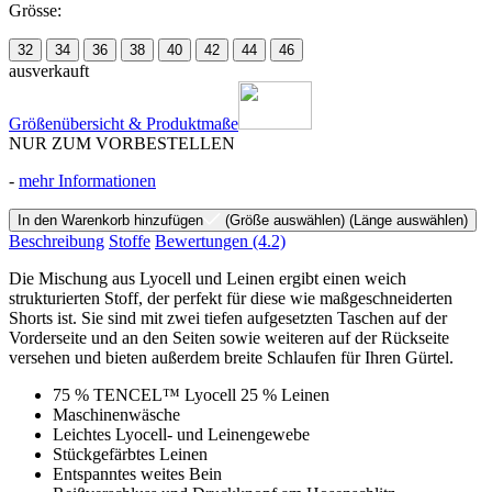
Grösse:
32
34
36
38
40
42
44
46
ausverkauft
Größenübersicht & Produktmaße
NUR ZUM VORBESTELLEN
-
mehr Informationen
In den Warenkorb hinzufügen
(Größe auswählen)
(Länge auswählen)
Beschreibung
Stoffe
Bewertungen
(4.2)
Die Mischung aus Lyocell und Leinen ergibt einen weich
strukturierten Stoff, der perfekt für diese wie maßgeschneiderten
Shorts ist. Sie sind mit zwei tiefen aufgesetzten Taschen auf der
Vorderseite und an den Seiten sowie weiteren auf der Rückseite
versehen und bieten außerdem breite Schlaufen für Ihren Gürtel.
75 % TENCEL™ Lyocell 25 % Leinen
Maschinenwäsche
Leichtes Lyocell- und Leinengewebe
Stückgefärbtes Leinen
Entspanntes weites Bein