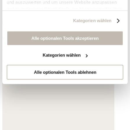
und auszuwerten und um unsere Website anzupassen
und zu optimieren ("Analytics"), um Nutzungsprofile über
die von Ihnen angeklickte Werbung und Ihre Interessen
Kategorien wählen
zu erstellen, um personalisierte Werbung auszuliefern,
um Sie auf anderen Websites wiederzuerkennen und um
Bedruckte Bluse
Sie erneut mit Werbung anzusprechen sowie um unsere
Alle optionalen Tools akzeptieren
Werbekampagnen auszuwerten ("Marketing").
Feine Baumwolle
Kategorien wählen
Ihre Daten werden mit Dienstanbietern geteilt, die wir in
139,- €
der Datenschutzerklärung genauer auflisten oder wenn
Sie auf "Kategorien wählen" klicken.
Alle optionalen Tools ablehnen
Indem Sie auf "Alle optionalen Tools akzeptieren" klicken,
erklären Sie sich mit der Nutzung der optionalen Tools
wie zuvor beschrieben einverstanden.
Sie können Ihre Einwilligung jederzeit anpassen oder für
die Zukunft widerrufen.