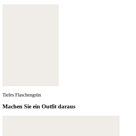
Weitere Informationen:
Datenschutz
,
Impressum
und
AGB
Tiefes Flaschengrün
Machen Sie ein Outfit daraus