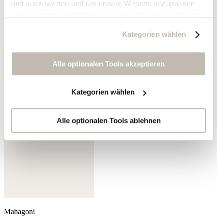
und auszuwerten und um unsere Website anzupassen
und zu optimieren ("Analytics"), um Nutzungsprofile über
die von Ihnen angeklickte Werbung und Ihre Interessen
Kategorien wählen
zu erstellen, um personalisierte Werbung auszuliefern,
um Sie auf anderen Websites wiederzuerkennen und um
Leuchtendes Blau
Sie erneut mit Werbung anzusprechen sowie um unsere
Alle optionalen Tools akzeptieren
Werbekampagnen auszuwerten ("Marketing").
Kategorien wählen
Ihre Daten werden mit Dienstanbietern geteilt, die wir in
der Datenschutzerklärung genauer auflisten oder wenn
Sie auf "Kategorien wählen" klicken.
Alle optionalen Tools ablehnen
Indem Sie auf "Alle optionalen Tools akzeptieren" klicken,
erklären Sie sich mit der Nutzung der optionalen Tools
wie zuvor beschrieben einverstanden.
Sie können Ihre Einwilligung jederzeit anpassen oder für
die Zukunft widerrufen.
Mahagoni