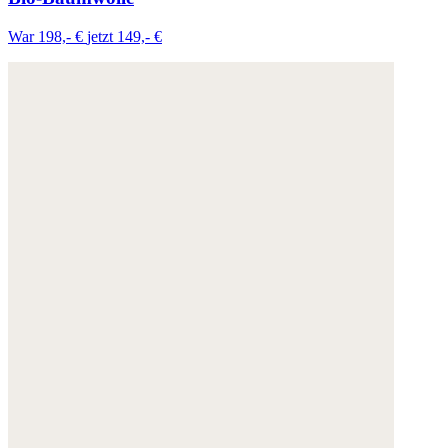
War 198,- €
jetzt 149,- €