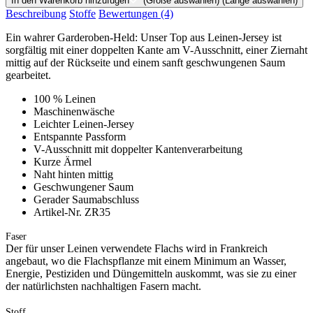
In den Warenkorb hinzufügen
(Größe auswählen)
(Länge auswählen)
Beschreibung
Stoffe
Bewertungen
(4)
Ein wahrer Garderoben-Held: Unser Top aus Leinen-Jersey ist
sorgfältig mit einer doppelten Kante am V-Ausschnitt, einer Ziernaht
mittig auf der Rückseite und einem sanft geschwungenen Saum
gearbeitet.
100 % Leinen
Maschinenwäsche
Leichter Leinen-Jersey
Entspannte Passform
V-Ausschnitt mit doppelter Kantenverarbeitung
Kurze Ärmel
Naht hinten mittig
Geschwungener Saum
Gerader Saumabschluss
Artikel-Nr. ZR35
Faser
Der für unser Leinen verwendete Flachs wird in Frankreich
angebaut, wo die Flachspflanze mit einem Minimum an Wasser,
Energie, Pestiziden und Düngemitteln auskommt, was sie zu einer
der natürlichsten nachhaltigen Fasern macht.
Stoff