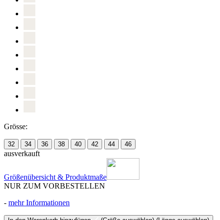
Grösse:
32
34
36
38
40
42
44
46
ausverkauft
Größenübersicht & Produktmaße
NUR ZUM VORBESTELLEN
-
mehr Informationen