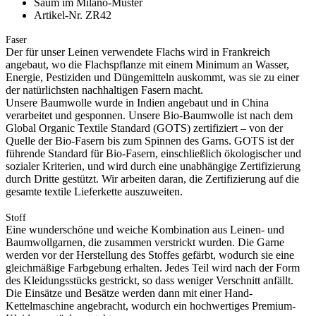
Saum im Milano-Muster
Artikel-Nr. ZR42
Faser
Der für unser Leinen verwendete Flachs wird in Frankreich
angebaut, wo die Flachspflanze mit einem Minimum an Wasser,
Energie, Pestiziden und Düngemitteln auskommt, was sie zu einer
der natürlichsten nachhaltigen Fasern macht.
Unsere Baumwolle wurde in Indien angebaut und in China
verarbeitet und gesponnen. Unsere Bio-Baumwolle ist nach dem
Global Organic Textile Standard (GOTS) zertifiziert – von der
Quelle der Bio-Fasern bis zum Spinnen des Garns. GOTS ist der
führende Standard für Bio-Fasern, einschließlich ökologischer und
sozialer Kriterien, und wird durch eine unabhängige Zertifizierung
durch Dritte gestützt. Wir arbeiten daran, die Zertifizierung auf die
gesamte textile Lieferkette auszuweiten.
Stoff
Eine wunderschöne und weiche Kombination aus Leinen- und
Baumwollgarnen, die zusammen verstrickt wurden. Die Garne
werden vor der Herstellung des Stoffes gefärbt, wodurch sie eine
gleichmäßige Farbgebung erhalten. Jedes Teil wird nach der Form
des Kleidungsstücks gestrickt, so dass weniger Verschnitt anfällt.
Die Einsätze und Besätze werden dann mit einer Hand-
Kettelmaschine angebracht, wodurch ein hochwertiges Premium-