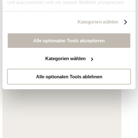
und auszuwerten und um unsere Website anzupassen
und zu optimieren ("Analytics"), um Nutzungsprofile über
die von Ihnen angeklickte Werbung und Ihre Interessen
Kategorien wählen
zu erstellen, um personalisierte Werbung auszuliefern,
um Sie auf anderen Websites wiederzuerkennen und um
Halskette mit kleinem Anhänger
Sie erneut mit Werbung anzusprechen sowie um unsere
Alle optionalen Tools akzeptieren
Werbekampagnen auszuwerten ("Marketing").
Vergoldetes Messing
Kategorien wählen
189,- €
Ihre Daten werden mit Dienstanbietern geteilt, die wir in
der Datenschutzerklärung genauer auflisten oder wenn
Sie auf "Kategorien wählen" klicken.
Alle optionalen Tools ablehnen
Indem Sie auf "Alle optionalen Tools akzeptieren" klicken,
erklären Sie sich mit der Nutzung der optionalen Tools
wie zuvor beschrieben einverstanden.
Sie können Ihre Einwilligung jederzeit anpassen oder für
die Zukunft widerrufen.