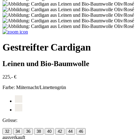
Gestreifter Cardigan
Leinen und Bio-Baumwolle
225,- €
Farbe:
Miiternacht/Limettengrün
Grösse:
32
34
36
38
40
42
44
46
ausverkauft