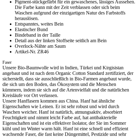
Pigment-stückgefärbt für ein gewaschenes, lässiges Aussehen.
Die Farbe kann mit der Zeit verblassen oder sich beim
Waschen aufgrund der einzigartigen Natur des Farbstoffs
herauslösen.
Entspanntes, weites Bein
Elastischer Bund
Bindeband in der Taille
Detail aus der linken Stoffseite seitlich am Bein
Overlock-Nähte am Saum
Artikel-Nr. ZR46
Faser
Unsere Bio-Baumwolle wird in Indien, Türkei und Kirgisistan
angebaut und ist nach dem Organic Cotton Standard zertifiziert, der
sicherstellt, dass sie ausschließlich in Bio-Farmen angebaut wurde,
die sich um den Boden, das Ökosystem und die Menschen
kümmern, indem sie sich auf die Artenvielfalt und die natürlichen
Kreisläufe vor Ort verlassen.
Unsere Hanffasern kommen aus China. Hanf hat ähnliche
Eigenschaften wie Leinen. Er ist sehr robust und wird durch
Waschen weicher. Hanf ist natürlich, atmungsaktiv, absorbiert
Feuchtigkeit und nimmt leicht Farbe auf, hat antibakterielle
Eigenschaften und ist ein effektiver Isolator, der Sie im Sommer
kühl und im Winter warm hält. Hanf ist eine schnell und effizient
wachsende Faser, die fast keine Düngemittel, Pestizide und sehr