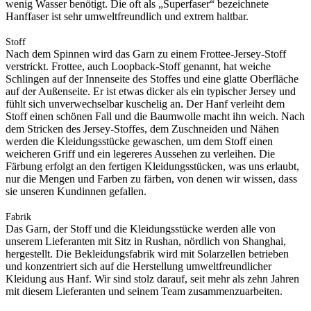
wenig Wasser benötigt. Die oft als „Superfaser“ bezeichnete
Hanffaser ist sehr umweltfreundlich und extrem haltbar.
Stoff
Nach dem Spinnen wird das Garn zu einem Frottee-Jersey-Stoff
verstrickt. Frottee, auch Loopback-Stoff genannt, hat weiche
Schlingen auf der Innenseite des Stoffes und eine glatte Oberfläche
auf der Außenseite. Er ist etwas dicker als ein typischer Jersey und
fühlt sich unverwechselbar kuschelig an. Der Hanf verleiht dem
Stoff einen schönen Fall und die Baumwolle macht ihn weich. Nach
dem Stricken des Jersey-Stoffes, dem Zuschneiden und Nähen
werden die Kleidungsstücke gewaschen, um dem Stoff einen
weicheren Griff und ein legereres Aussehen zu verleihen. Die
Färbung erfolgt an den fertigen Kleidungsstücken, was uns erlaubt,
nur die Mengen und Farben zu färben, von denen wir wissen, dass
sie unseren Kundinnen gefallen.
Fabrik
Das Garn, der Stoff und die Kleidungsstücke werden alle von
unserem Lieferanten mit Sitz in Rushan, nördlich von Shanghai,
hergestellt. Die Bekleidungsfabrik wird mit Solarzellen betrieben
und konzentriert sich auf die Herstellung umweltfreundlicher
Kleidung aus Hanf. Wir sind stolz darauf, seit mehr als zehn Jahren
mit diesem Lieferanten und seinem Team zusammenzuarbeiten.