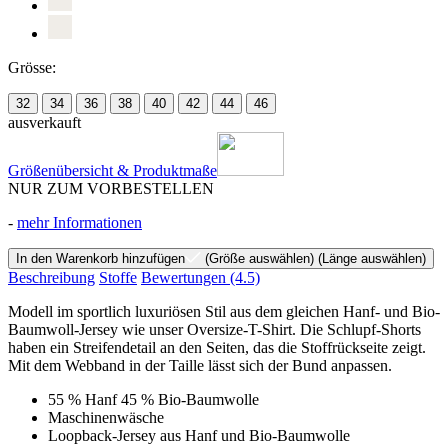
Grösse:
32
34
36
38
40
42
44
46
ausverkauft
Größenübersicht & Produktmaße
NUR ZUM VORBESTELLEN
-
mehr Informationen
In den Warenkorb hinzufügen
(Größe auswählen)
(Länge auswählen)
Beschreibung
Stoffe
Bewertungen
(4.5)
Modell im sportlich luxuriösen Stil aus dem gleichen Hanf- und Bio-
Baumwoll-Jersey wie unser Oversize-T-Shirt. Die Schlupf-Shorts
haben ein Streifendetail an den Seiten, das die Stoffrückseite zeigt.
Mit dem Webband in der Taille lässt sich der Bund anpassen.
55 % Hanf 45 % Bio-Baumwolle
Maschinenwäsche
Loopback-Jersey aus Hanf und Bio-Baumwolle