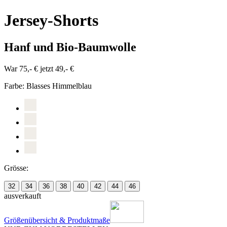
Jersey-Shorts
Hanf und Bio-Baumwolle
War 75,- €
jetzt 49,- €
Farbe:
Blasses Himmelblau
Grösse:
32
34
36
38
40
42
44
46
ausverkauft
Größenübersicht & Produktmaße