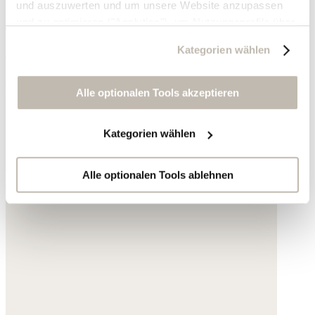
und auszuwerten und um unsere Website anzupassen
Wickel-Sandalen
und zu optimieren ("Analytics"), um Nutzungsprofile über
die von Ihnen angeklickte Werbung und Ihre Interessen
Kategorien wählen
Leder
zu erstellen, um personalisierte Werbung auszuliefern,
um Sie auf anderen Websites wiederzuerkennen und um
165,- €
Sie erneut mit Werbung anzusprechen sowie um unsere
Alle optionalen Tools akzeptieren
Werbekampagnen auszuwerten ("Marketing").
Kategorien wählen
Ihre Daten werden mit Dienstanbietern geteilt, die wir in
der Datenschutzerklärung genauer auflisten oder wenn
Sie auf "Kategorien wählen" klicken.
Alle optionalen Tools ablehnen
Indem Sie auf "Alle optionalen Tools akzeptieren" klicken,
erklären Sie sich mit der Nutzung der optionalen Tools
wie zuvor beschrieben einverstanden.
Sie können Ihre Einwilligung jederzeit anpassen oder für
die Zukunft widerrufen.