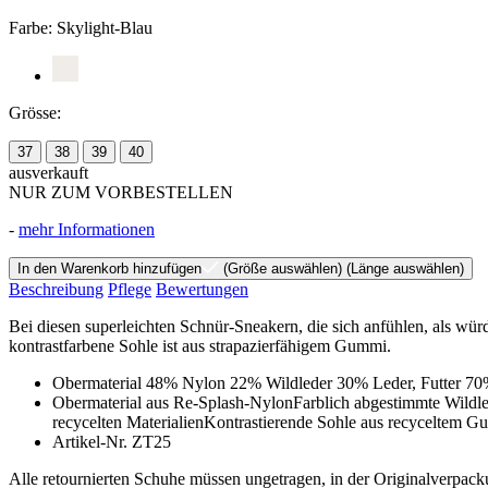
Farbe:
Skylight-Blau
Grösse:
37
38
39
40
ausverkauft
NUR ZUM VORBESTELLEN
-
mehr Informationen
In den Warenkorb hinzufügen
(Größe auswählen)
(Länge auswählen)
Beschreibung
Pflege
Bewertungen
Bei diesen superleichten Schnür-Sneakern, die sich anfühlen, als würd
kontrastfarbene Sohle ist aus strapazierfähigem Gummi.
Obermaterial 48% Nylon 22% Wildleder 30% Leder, Futter 
Obermaterial aus Re-Splash-NylonFarblich abgestimmte Wildle
recycelten MaterialienKontrastierende Sohle aus recyceltem 
Artikel-Nr. ZT25
Alle retournierten Schuhe müssen ungetragen, in der Originalverpacku