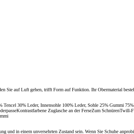
en Sie auf Luft gehen, trifft Form auf Funktion. Ihr Obermaterial beste
70% Tencel 30% Leder, Innensohle 100% Leder, Sohle 25% Gummi 75
derpasseKontrastfarbene Zuglasche an der FerseZum SchnürenTwill-Fut
Gummi
ng und in einem unversehrten Zustand sein. Wenn Sie Schuhe anprobieren