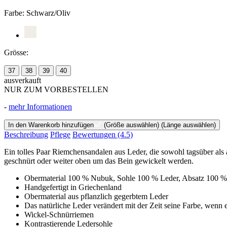
Farbe:
Schwarz/Oliv
Grösse:
37
38
39
40
ausverkauft
NUR ZUM VORBESTELLEN
-
mehr Informationen
In den Warenkorb hinzufügen
(Größe auswählen)
(Länge auswählen)
Beschreibung
Pflege
Bewertungen
(4.5)
Ein tolles Paar Riemchensandalen aus Leder, die sowohl tagsüber a
geschnürt oder weiter oben um das Bein gewickelt werden.
Obermaterial 100 % Nubuk, Sohle 100 % Leder, Absatz 100 %
Handgefertigt in Griechenland
Obermaterial aus pflanzlich gegerbtem Leder
Das natürliche Leder verändert mit der Zeit seine Farbe, wenn 
Wickel-Schnürriemen
Kontrastierende Ledersohle