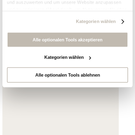
und auszuwerten und um unsere Website anzupassen
und zu optimieren ("Analytics"), um Nutzungsprofile über
die von Ihnen angeklickte Werbung und Ihre Interessen
Kategorien wählen
zu erstellen, um personalisierte Werbung auszuliefern,
um Sie auf anderen Websites wiederzuerkennen und um
Grüne Halskette
Sie erneut mit Werbung anzusprechen sowie um unsere
Alle optionalen Tools akzeptieren
Werbekampagnen auszuwerten ("Marketing").
Vergoldetes Messing
Kategorien wählen
Ihre Daten werden mit Dienstanbietern geteilt, die wir in
139,- €
der Datenschutzerklärung genauer auflisten oder wenn
Sie auf "Kategorien wählen" klicken.
Alle optionalen Tools ablehnen
Indem Sie auf "Alle optionalen Tools akzeptieren" klicken,
erklären Sie sich mit der Nutzung der optionalen Tools
wie zuvor beschrieben einverstanden.
Sie können Ihre Einwilligung jederzeit anpassen oder für
die Zukunft widerrufen.