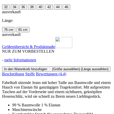
32
34
36
38
40
42
44
46
ausverkauft
Länge:
76 cm
81 cm
ausverkauft
Größenübersicht & Produktmaße
NUR ZUM VORBESTELLEN
-
mehr Informationen
In den Warenkorb hinzufügen
(Größe auswählen)
(Länge auswählen)
Beschreibung
Stoffe
Bewertungen
(4.4)
Fabelhaft sitzende Jeans mit hoher Taille aus Baumwolle und einem
Hauch von Elastan für ganztägigen Tragekomfort. Mit aufgesetzten
Taschen auf der Vorderseite und einem sichtbaren, geknöpften
Hosenschlitz, wird sie schnell zu Ihrem neuen Lieblingsstück.
99 % Baumwolle 1 % Elastan
Maschinenwäsche