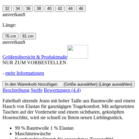
32
34
36
38
40
42
44
46
ausverkauft
Länge:
76 cm
81 cm
ausverkauft
Größenübersicht & Produktmaße
NUR ZUM VORBESTELLEN
-
mehr Informationen
In den Warenkorb hinzufügen
(Größe auswählen)
(Länge auswählen)
Beschreibung
Stoffe
Bewertungen
(4.4)
Fabelhaft sitzende Jeans mit hoher Taille aus Baumwolle und einem
Hauch von Elastan für ganztägigen Tragekomfort. Mit aufgesetzten
Taschen auf der Vorderseite und einem sichtbaren, geknöpften
Hosenschlitz, wird sie schnell zu Ihrem neuen Lieblingsstück.
99 % Baumwolle 1 % Elastan
Maschinenwäsche