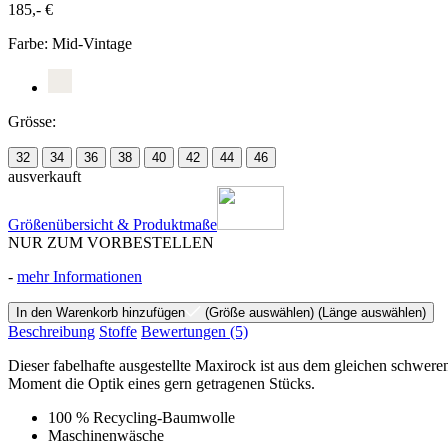
185,- €
Farbe:
Mid-Vintage
Grösse:
32
34
36
38
40
42
44
46
ausverkauft
Größenübersicht & Produktmaße
NUR ZUM VORBESTELLEN
-
mehr Informationen
In den Warenkorb hinzufügen
(Größe auswählen)
(Länge auswählen)
Beschreibung
Stoffe
Bewertungen
(5)
Dieser fabelhafte ausgestellte Maxirock ist aus dem gleichen schwere
Moment die Optik eines gern getragenen Stücks.
100 % Recycling-Baumwolle
Maschinenwäsche