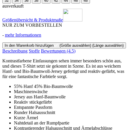
32
34
36
38
40
42
44
46
48
ausverkauft
Größenübersicht & Produktmaße
NUR ZUM VORBESTELLEN
-
mehr Informationen
In den Warenkorb hinzufügen
(Größe auswählen)
(Länge auswählen)
Beschreibung
Stoffe
Bewertungen
(4.5)
Kontrastfarbene Einfassungen sehen immer besonders schön aus,
und dieses T-Shirt setzt sie gekonnt in Szene. Es ist aus weichem
Hanf- und Bio-Baumwoll-Jersey gefertigt und reaktiv-gefärbt, was
für eine fantastische Farbtiefe sorgt.
55% Hanf 45% Bio-Baumwolle
Maschinenwäsche
Jersey aus Hanf-Baumwolle
Reaktiv stückgefärbt
Entspannte Passform
Runder Halsausschnitt
Kurze Ärmel
Nahtdetail an der Rumpfpartie
Kontrastierender Halsausschnitt und Ärmelabschlüsse