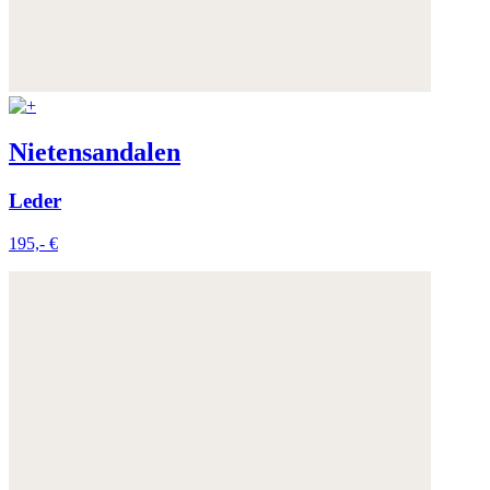
Nietensandalen
Leder
195,- €