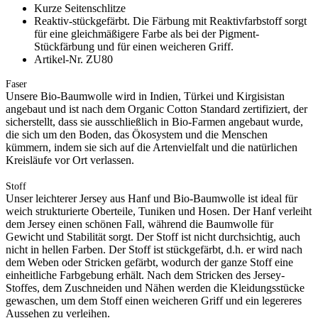
Kurze Seitenschlitze
Reaktiv-stückgefärbt. Die Färbung mit Reaktivfarbstoff sorgt
für eine gleichmäßigere Farbe als bei der Pigment-
Stückfärbung und für einen weicheren Griff.
Artikel-Nr. ZU80
Faser
Unsere Bio-Baumwolle wird in Indien, Türkei und Kirgisistan
angebaut und ist nach dem Organic Cotton Standard zertifiziert, der
sicherstellt, dass sie ausschließlich in Bio-Farmen angebaut wurde,
die sich um den Boden, das Ökosystem und die Menschen
kümmern, indem sie sich auf die Artenvielfalt und die natürlichen
Kreisläufe vor Ort verlassen.
Stoff
Unser leichterer Jersey aus Hanf und Bio-Baumwolle ist ideal für
weich strukturierte Oberteile, Tuniken und Hosen. Der Hanf verleiht
dem Jersey einen schönen Fall, während die Baumwolle für
Gewicht und Stabilität sorgt. Der Stoff ist nicht durchsichtig, auch
nicht in hellen Farben. Der Stoff ist stückgefärbt, d.h. er wird nach
dem Weben oder Stricken gefärbt, wodurch der ganze Stoff eine
einheitliche Farbgebung erhält. Nach dem Stricken des Jersey-
Stoffes, dem Zuschneiden und Nähen werden die Kleidungsstücke
gewaschen, um dem Stoff einen weicheren Griff und ein legereres
Aussehen zu verleihen.