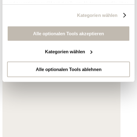
und zu optimieren ("Analytics"), um Nutzungsprofile über
die von Ihnen angeklickte Werbung und Ihre Interessen
Kategorien wählen
zu erstellen, um personalisierte Werbung auszuliefern,
um Sie auf anderen Websites wiederzuerkennen und um
Sie erneut mit Werbung anzusprechen sowie um unsere
Alle optionalen Tools akzeptieren
Werbekampagnen auszuwerten ("Marketing").
Kategorien wählen
Ihre Daten werden mit Dienstanbietern geteilt, die wir in
der Datenschutzerklärung genauer auflisten oder wenn
Sie auf "Kategorien wählen" klicken.
Alle optionalen Tools ablehnen
Indem Sie auf "Alle optionalen Tools akzeptieren" klicken,
erklären Sie sich mit der Nutzung der optionalen Tools
wie zuvor beschrieben einverstanden.
Sie können Ihre Einwilligung jederzeit anpassen oder für
die Zukunft widerrufen.
Weitere Informationen:
Datenschutz
,
Impressum
und