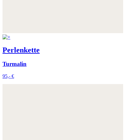
AGB
Perlenkette
Turmalin
95,- €