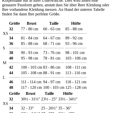
Körpermaße nur in Ihrer Unterwäsche. Dies wird Ihnen eine
genauere Passform geben, anstatt dass Sie über Ihrer Kleidung oder
Ihre vorhandene Kleidung messen. An Hand der unteren Tabelle
finden Sie dann Ihre perfekte Größe.
Größe
Brust
Taille
Hüfte
32
77 - 80 cm
60 - 63 cm
85 - 88 cm
XS
34
81 - 84 cm
64 - 67 cm
89 - 92 cm
36
85 - 88 cm
68 - 71 cm
93 - 96 cm
S
38
90 - 93 cm
73 - 76 cm
98 - 101 cm
40
95 - 98 cm
78 - 81 cm
103 - 106 cm
M
42
100 - 103 cm
83 - 86 cm
108 - 111 cm
44
105 - 108 cm
88 - 91 cm
113 - 116 cm
L
46
111 - 114 cm
94 - 97 cm
118 - 121 cm
48
117 - 120 cm
100 - 103 cm
125 - 128 cm
Größe
Brust
Taille
Hüfte
32
30½ - 31½"
23½ - 25"
33½ - 34½"
XS
34
32 - 33"
25 - 26½"
35 - 36"