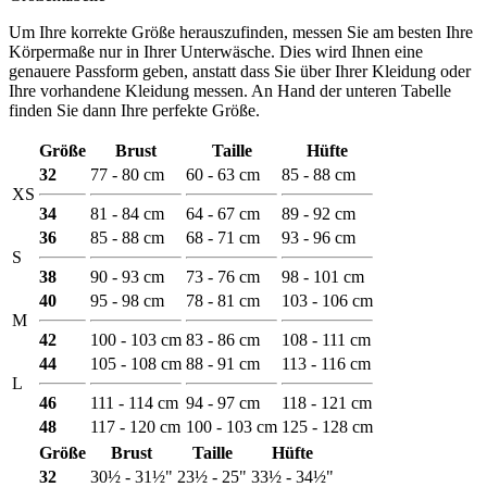
Um Ihre korrekte Größe herauszufinden, messen Sie am besten Ihre
Körpermaße nur in Ihrer Unterwäsche. Dies wird Ihnen eine
genauere Passform geben, anstatt dass Sie über Ihrer Kleidung oder
Ihre vorhandene Kleidung messen. An Hand der unteren Tabelle
finden Sie dann Ihre perfekte Größe.
Größe
Brust
Taille
Hüfte
32
77 - 80 cm
60 - 63 cm
85 - 88 cm
XS
34
81 - 84 cm
64 - 67 cm
89 - 92 cm
36
85 - 88 cm
68 - 71 cm
93 - 96 cm
S
38
90 - 93 cm
73 - 76 cm
98 - 101 cm
40
95 - 98 cm
78 - 81 cm
103 - 106 cm
M
42
100 - 103 cm
83 - 86 cm
108 - 111 cm
44
105 - 108 cm
88 - 91 cm
113 - 116 cm
L
46
111 - 114 cm
94 - 97 cm
118 - 121 cm
48
117 - 120 cm
100 - 103 cm
125 - 128 cm
Größe
Brust
Taille
Hüfte
32
30½ - 31½"
23½ - 25"
33½ - 34½"