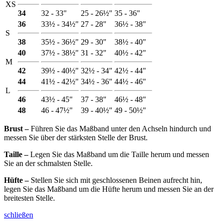
XS
34
32 - 33"
25 - 26½"
35 - 36"
36
33½ - 34½"
27 - 28"
36½ - 38"
S
38
35½ - 36½"
29 - 30"
38½ - 40"
40
37½ - 38½"
31 - 32"
40½ - 42"
M
42
39½ - 40½"
32½ - 34"
42½ - 44"
44
41½ - 42½"
34½ - 36"
44½ - 46"
L
46
43½ - 45"
37 - 38"
46½ - 48"
48
46 - 47½"
39 - 40½"
49 - 50½"
Brust ‒
Führen Sie das Maßband unter den Achseln hindurch und
messen Sie über der stärksten Stelle der Brust.
Taille ‒
Legen Sie das Maßband um die Taille herum und messen
Sie an der schmalsten Stelle.
Hüfte ‒
Stellen Sie sich mit geschlossenen Beinen aufrecht hin,
legen Sie das Maßband um die Hüfte herum und messen Sie an der
breitesten Stelle.
schließen