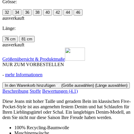
Grösse:
32
34
36
38
40
42
44
46
ausverkauft
Länge:
76 cm
81 cm
ausverkauft
Größenübersicht & Produktmaße
NUR ZUM VORBESTELLEN
-
mehr Informationen
In den Warenkorb hinzufügen
(Größe auswählen)
(Länge auswählen)
Beschreibung
Stoffe
Bewertungen
(4.1)
Diese Jeans mit hoher Taille und geradem Bein im klassischen Five-
Pocket-Style ist aus angenehm festem Denim und hat Schlaufen für
Ihren Lieblingsgürtel oder Schal. Ein langlebiges Denim-Modell, an
dem Sie nicht nur diese Saison Ihre Freude haben werden.
100% Recycling-Baumwolle
Maschinenwäsche