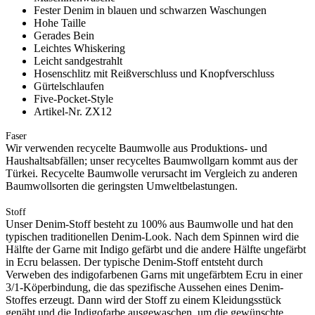
Fester Denim in blauen und schwarzen Waschungen
Hohe Taille
Gerades Bein
Leichtes Whiskering
Leicht sandgestrahlt
Hosenschlitz mit Reißverschluss und Knopfverschluss
Gürtelschlaufen
Five-Pocket-Style
Artikel-Nr. ZX12
Faser
Wir verwenden recycelte Baumwolle aus Produktions- und
Haushaltsabfällen; unser recyceltes Baumwollgarn kommt aus der
Türkei. Recycelte Baumwolle verursacht im Vergleich zu anderen
Baumwollsorten die geringsten Umweltbelastungen.
Stoff
Unser Denim-Stoff besteht zu 100% aus Baumwolle und hat den
typischen traditionellen Denim-Look. Nach dem Spinnen wird die
Hälfte der Garne mit Indigo gefärbt und die andere Hälfte ungefärbt
in Ecru belassen. Der typische Denim-Stoff entsteht durch
Verweben des indigofarbenen Garns mit ungefärbtem Ecru in einer
3/1-Köperbindung, die das spezifische Aussehen eines Denim-
Stoffes erzeugt. Dann wird der Stoff zu einem Kleidungsstück
genäht und die Indigofarbe ausgewaschen, um die gewünschte