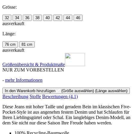
Grösse:
32
34
36
38
40
42
44
46
ausverkauft
Länge:
76 cm
81 cm
ausverkauft
Größenübersicht & Produktmaße
NUR ZUM VORBESTELLEN
-
mehr Informationen
In den Warenkorb hinzufügen
(Größe auswählen)
(Länge auswählen)
Beschreibung
Stoffe
Bewertungen
(4.1)
Diese Jeans mit hoher Taille und geradem Bein im klassischen Five-
Pocket-Style ist aus angenehm festem Denim und hat Schlaufen für
Ihren Lieblingsgürtel oder Schal. Ein langlebiges Denim-Modell, an
dem Sie nicht nur diese Saison Ihre Freude haben werden.
100% Recycling-Baumwolle