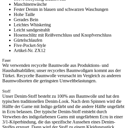
Maschinenwäsche
Fester Denim in blauen und schwarzen Waschungen
Hohe Taille
Gerades Bein
Leichtes Whiskering
Leicht sandgestrahlt
Hosenschlitz mit Reißverschluss und Knopfverschluss
Gürtelschlaufen
Five-Pocket-Style
Artikel-Nr. ZX12
Faser
Wir verwenden recycelte Baumwolle aus Produktions- und
Haushaltsabfällen; unser recyceltes Baumwollgarn kommt aus der
Türkei. Recycelte Baumwolle verursacht im Vergleich zu anderen
Baumwollsorten die geringsten Umweltbelastungen.
Stoff
Unser Denim-Stoff besteht zu 100% aus Baumwolle und hat den
typischen traditionellen Denim-Look. Nach dem Spinnen wird die
Hälfte der Garne mit Indigo gefärbt und die andere Hälfte ungefärbt
in Ecru belassen. Der typische Denim-Stoff entsteht durch
Verweben des indigofarbenen Garns mit ungefärbtem Ecru in einer
3/1-Köperbindung, die das spezifische Aussehen eines Denim-
Stoffes erzeugt. Dann wird der Stoff zu einem Kleidungsstück