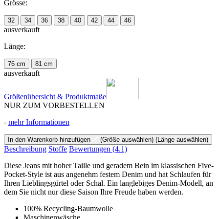
Grösse:
32
34
36
38
40
42
44
46
ausverkauft
Länge:
76 cm
81 cm
ausverkauft
Größenübersicht & Produktmaße
NUR ZUM VORBESTELLEN
-
mehr Informationen
In den Warenkorb hinzufügen
(Größe auswählen)
(Länge auswählen)
Beschreibung
Stoffe
Bewertungen
(4.1)
Diese Jeans mit hoher Taille und geradem Bein im klassischen Five-
Pocket-Style ist aus angenehm festem Denim und hat Schlaufen für
Ihren Lieblingsgürtel oder Schal. Ein langlebiges Denim-Modell, an
dem Sie nicht nur diese Saison Ihre Freude haben werden.
100% Recycling-Baumwolle
Maschinenwäsche