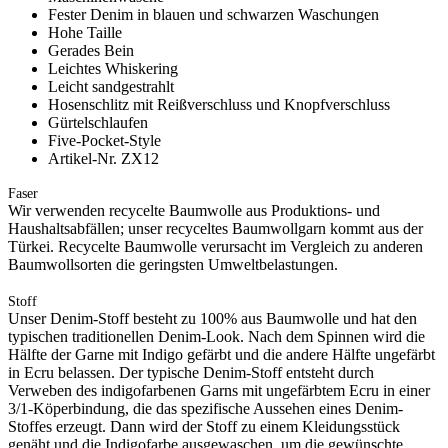
Fester Denim in blauen und schwarzen Waschungen
Hohe Taille
Gerades Bein
Leichtes Whiskering
Leicht sandgestrahlt
Hosenschlitz mit Reißverschluss und Knopfverschluss
Gürtelschlaufen
Five-Pocket-Style
Artikel-Nr. ZX12
Faser
Wir verwenden recycelte Baumwolle aus Produktions- und
Haushaltsabfällen; unser recyceltes Baumwollgarn kommt aus der
Türkei. Recycelte Baumwolle verursacht im Vergleich zu anderen
Baumwollsorten die geringsten Umweltbelastungen.
Stoff
Unser Denim-Stoff besteht zu 100% aus Baumwolle und hat den
typischen traditionellen Denim-Look. Nach dem Spinnen wird die
Hälfte der Garne mit Indigo gefärbt und die andere Hälfte ungefärbt
in Ecru belassen. Der typische Denim-Stoff entsteht durch
Verweben des indigofarbenen Garns mit ungefärbtem Ecru in einer
3/1-Köperbindung, die das spezifische Aussehen eines Denim-
Stoffes erzeugt. Dann wird der Stoff zu einem Kleidungsstück
genäht und die Indigofarbe ausgewaschen, um die gewünschte