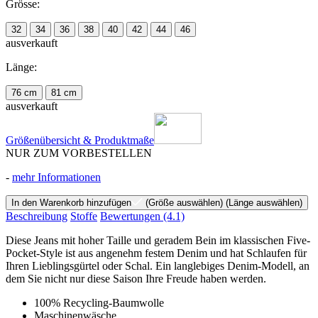
Grösse:
32
34
36
38
40
42
44
46
ausverkauft
Länge:
76 cm
81 cm
ausverkauft
Größenübersicht & Produktmaße
NUR ZUM VORBESTELLEN
-
mehr Informationen
In den Warenkorb hinzufügen
(Größe auswählen)
(Länge auswählen)
Beschreibung
Stoffe
Bewertungen
(4.1)
Diese Jeans mit hoher Taille und geradem Bein im klassischen Five-
Pocket-Style ist aus angenehm festem Denim und hat Schlaufen für
Ihren Lieblingsgürtel oder Schal. Ein langlebiges Denim-Modell, an
dem Sie nicht nur diese Saison Ihre Freude haben werden.
100% Recycling-Baumwolle
Maschinenwäsche