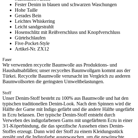
Fester Denim in blauen und schwarzen Waschungen
Hohe Taille
Gerades Bein
Leichtes Whiskering
Leicht sandgestrahlt
Hosenschlitz mit Reißverschluss und Knopfverschluss
Gürtelschlaufen
Five-Pocket-Style
Artikel-Nr. ZX12
Faser
Wir verwenden recycelte Baumwolle aus Produktions- und
Haushaltsabfällen; unser recyceltes Baumwollgarn kommt aus der
Türkei. Recycelte Baumwolle verursacht im Vergleich zu anderen
Baumwollsorten die geringsten Umweltbelastungen.
Stoff
Unser Denim-Stoff besteht zu 100% aus Baumwolle und hat den
typischen traditionellen Denim-Look. Nach dem Spinnen wird die
Hälfte der Garne mit Indigo gefärbt und die andere Hälfte ungefärbt
in Ecru belassen. Der typische Denim-Stoff entsteht durch
Verweben des indigofarbenen Garns mit ungefärbtem Ecru in einer
3/1-Köperbindung, die das spezifische Aussehen eines Denim-
Stoffes erzeugt. Dann wird der Stoff zu einem Kleidungsstück
genäht und die Indigofarbe ausgewaschen, um die gewünschte