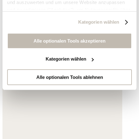
und auszuwerten und um unsere Website anzupassen
Leinen und Baumwolle
und zu optimieren ("Analytics"), um Nutzungsprofile über
die von Ihnen angeklickte Werbung und Ihre Interessen
155,- €
Kategorien wählen
zu erstellen, um personalisierte Werbung auszuliefern,
um Sie auf anderen Websites wiederzuerkennen und um
Sie erneut mit Werbung anzusprechen sowie um unsere
Alle optionalen Tools akzeptieren
Werbekampagnen auszuwerten ("Marketing").
Kategorien wählen
Ihre Daten werden mit Dienstanbietern geteilt, die wir in
der Datenschutzerklärung genauer auflisten oder wenn
Sie auf "Kategorien wählen" klicken.
Alle optionalen Tools ablehnen
Indem Sie auf "Alle optionalen Tools akzeptieren" klicken,
erklären Sie sich mit der Nutzung der optionalen Tools
wie zuvor beschrieben einverstanden.
Sie können Ihre Einwilligung jederzeit anpassen oder für
die Zukunft widerrufen.