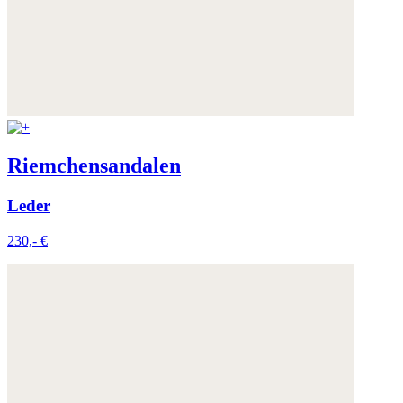
Riemchensandalen
Leder
230,- €