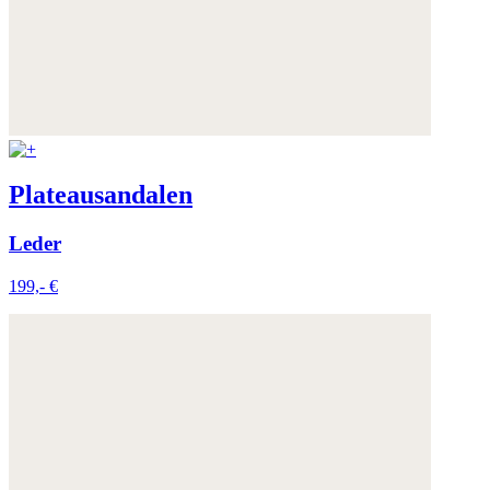
Plateausandalen
Leder
199,- €