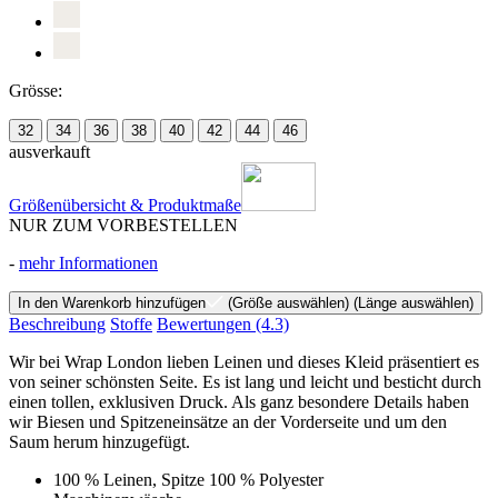
Grösse:
32
34
36
38
40
42
44
46
ausverkauft
Größenübersicht & Produktmaße
NUR ZUM VORBESTELLEN
-
mehr Informationen
In den Warenkorb hinzufügen
(Größe auswählen)
(Länge auswählen)
Beschreibung
Stoffe
Bewertungen
(4.3)
Wir bei Wrap London lieben Leinen und dieses Kleid präsentiert es
von seiner schönsten Seite. Es ist lang und leicht und besticht durch
einen tollen, exklusiven Druck. Als ganz besondere Details haben
wir Biesen und Spitzeneinsätze an der Vorderseite und um den
Saum herum hinzugefügt.
100 % Leinen, Spitze 100 % Polyester