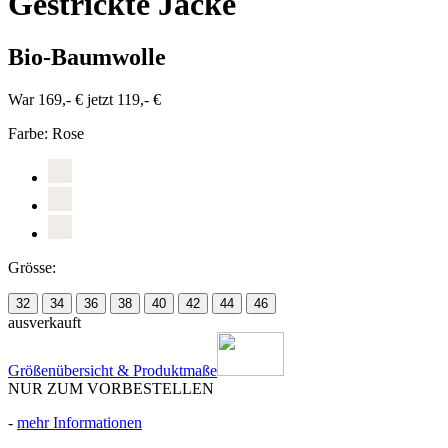
Gestrickte Jacke
Bio-Baumwolle
War 169,- €
jetzt 119,- €
Farbe:
Rose
Grösse:
32
34
36
38
40
42
44
46
ausverkauft
Größenübersicht & Produktmaße
NUR ZUM VORBESTELLEN
-
mehr Informationen