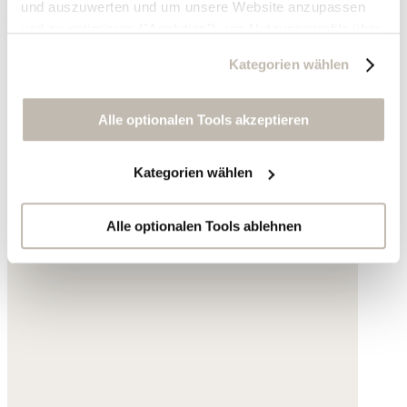
und auszuwerten und um unsere Website anzupassen
230,- €
und zu optimieren ("Analytics"), um Nutzungsprofile über
die von Ihnen angeklickte Werbung und Ihre Interessen
Kategorien wählen
zu erstellen, um personalisierte Werbung auszuliefern,
um Sie auf anderen Websites wiederzuerkennen und um
Sie erneut mit Werbung anzusprechen sowie um unsere
Alle optionalen Tools akzeptieren
Werbekampagnen auszuwerten ("Marketing").
Kategorien wählen
Ihre Daten werden mit Dienstanbietern geteilt, die wir in
der Datenschutzerklärung genauer auflisten oder wenn
Sie auf "Kategorien wählen" klicken.
Alle optionalen Tools ablehnen
Indem Sie auf "Alle optionalen Tools akzeptieren" klicken,
erklären Sie sich mit der Nutzung der optionalen Tools
wie zuvor beschrieben einverstanden.
Sie können Ihre Einwilligung jederzeit anpassen oder für
die Zukunft widerrufen.