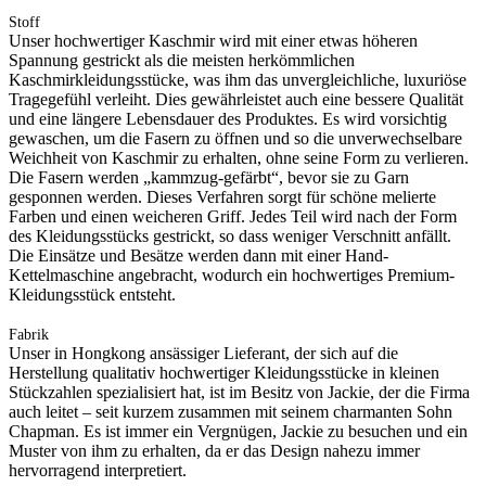
Stoff
Unser hochwertiger Kaschmir wird mit einer etwas höheren
Spannung gestrickt als die meisten herkömmlichen
Kaschmirkleidungsstücke, was ihm das unvergleichliche, luxuriöse
Tragegefühl verleiht. Dies gewährleistet auch eine bessere Qualität
und eine längere Lebensdauer des Produktes. Es wird vorsichtig
gewaschen, um die Fasern zu öffnen und so die unverwechselbare
Weichheit von Kaschmir zu erhalten, ohne seine Form zu verlieren.
Die Fasern werden „kammzug-gefärbt“, bevor sie zu Garn
gesponnen werden. Dieses Verfahren sorgt für schöne melierte
Farben und einen weicheren Griff. Jedes Teil wird nach der Form
des Kleidungsstücks gestrickt, so dass weniger Verschnitt anfällt.
Die Einsätze und Besätze werden dann mit einer Hand-
Kettelmaschine angebracht, wodurch ein hochwertiges Premium-
Kleidungsstück entsteht.
Fabrik
Unser in Hongkong ansässiger Lieferant, der sich auf die
Herstellung qualitativ hochwertiger Kleidungsstücke in kleinen
Stückzahlen spezialisiert hat, ist im Besitz von Jackie, der die Firma
auch leitet – seit kurzem zusammen mit seinem charmanten Sohn
Chapman. Es ist immer ein Vergnügen, Jackie zu besuchen und ein
Muster von ihm zu erhalten, da er das Design nahezu immer
hervorragend interpretiert.