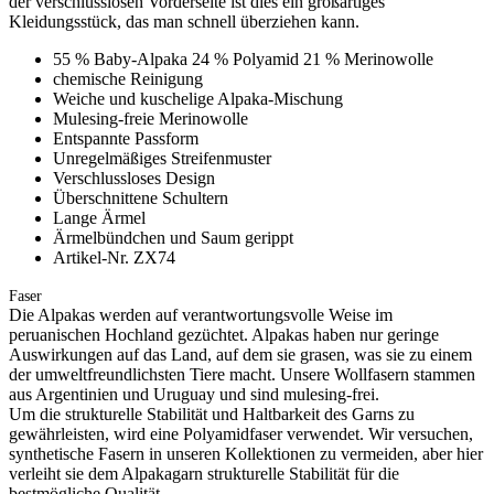
der verschlusslosen Vorderseite ist dies ein großartiges
Kleidungsstück, das man schnell überziehen kann.
55 % Baby-Alpaka 24 % Polyamid 21 % Merinowolle
chemische Reinigung
Weiche und kuschelige Alpaka-Mischung
Mulesing-freie Merinowolle
Entspannte Passform
Unregelmäßiges Streifenmuster
Verschlussloses Design
Überschnittene Schultern
Lange Ärmel
Ärmelbündchen und Saum gerippt
Artikel-Nr. ZX74
Faser
Die Alpakas werden auf verantwortungsvolle Weise im
peruanischen Hochland gezüchtet. Alpakas haben nur geringe
Auswirkungen auf das Land, auf dem sie grasen, was sie zu einem
der umweltfreundlichsten Tiere macht. Unsere Wollfasern stammen
aus Argentinien und Uruguay und sind mulesing-frei.
Um die strukturelle Stabilität und Haltbarkeit des Garns zu
gewährleisten, wird eine Polyamidfaser verwendet. Wir versuchen,
synthetische Fasern in unseren Kollektionen zu vermeiden, aber hier
verleiht sie dem Alpakagarn strukturelle Stabilität für die
bestmögliche Qualität.