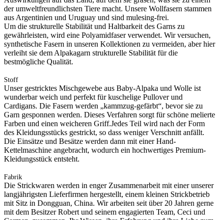
der umweltfreundlichsten Tiere macht. Unsere Wollfasern stammen
aus Argentinien und Uruguay und sind mulesing-frei.
Um die strukturelle Stabilität und Haltbarkeit des Garns zu
gewährleisten, wird eine Polyamidfaser verwendet. Wir versuchen,
synthetische Fasern in unseren Kollektionen zu vermeiden, aber hier
verleiht sie dem Alpakagarn strukturelle Stabilität für die
bestmögliche Qualität.
Stoff
Unser gestricktes Mischgewebe aus Baby-Alpaka und Wolle ist
wunderbar weich und perfekt für kuschelige Pullover und
Cardigans. Die Fasern werden „kammzug-gefärbt“, bevor sie zu
Garn gesponnen werden. Dieses Verfahren sorgt für schöne melierte
Farben und einen weicheren Griff.Jedes Teil wird nach der Form
des Kleidungsstücks gestrickt, so dass weniger Verschnitt anfällt.
Die Einsätze und Besätze werden dann mit einer Hand-
Kettelmaschine angebracht, wodurch ein hochwertiges Premium-
Kleidungsstück entsteht.
Fabrik
Die Strickwaren werden in enger Zusammenarbeit mit einer unserer
langjährigsten Lieferfirmen hergestellt, einem kleinen Strickbetrieb
mit Sitz in Dongguan, China. Wir arbeiten seit über 20 Jahren gerne
mit dem Besitzer Robert und seinem engagierten Team, Ceci und