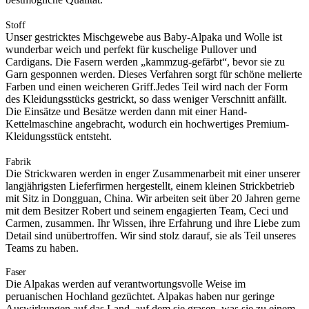
Stoff
Unser gestricktes Mischgewebe aus Baby-Alpaka und Wolle ist
wunderbar weich und perfekt für kuschelige Pullover und
Cardigans. Die Fasern werden „kammzug-gefärbt“, bevor sie zu
Garn gesponnen werden. Dieses Verfahren sorgt für schöne melierte
Farben und einen weicheren Griff.Jedes Teil wird nach der Form
des Kleidungsstücks gestrickt, so dass weniger Verschnitt anfällt.
Die Einsätze und Besätze werden dann mit einer Hand-
Kettelmaschine angebracht, wodurch ein hochwertiges Premium-
Kleidungsstück entsteht.
Fabrik
Die Strickwaren werden in enger Zusammenarbeit mit einer unserer
langjährigsten Lieferfirmen hergestellt, einem kleinen Strickbetrieb
mit Sitz in Dongguan, China. Wir arbeiten seit über 20 Jahren gerne
mit dem Besitzer Robert und seinem engagierten Team, Ceci und
Carmen, zusammen. Ihr Wissen, ihre Erfahrung und ihre Liebe zum
Detail sind unübertroffen. Wir sind stolz darauf, sie als Teil unseres
Teams zu haben.
Faser
Die Alpakas werden auf verantwortungsvolle Weise im
peruanischen Hochland gezüchtet. Alpakas haben nur geringe
Auswirkungen auf das Land, auf dem sie grasen, was sie zu einem