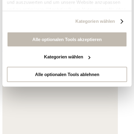
und auszuwerten und um unsere Website anzupassen
und zu optimieren ("Analytics"), um Nutzungsprofile über
die von Ihnen angeklickte Werbung und Ihre Interessen
Kategorien wählen
zu erstellen, um personalisierte Werbung auszuliefern,
um Sie auf anderen Websites wiederzuerkennen und um
Sie erneut mit Werbung anzusprechen sowie um unsere
Alle optionalen Tools akzeptieren
Werbekampagnen auszuwerten ("Marketing").
Perlenohrringe
Kategorien wählen
Ihre Daten werden mit Dienstanbietern geteilt, die wir in
Amazonit
der Datenschutzerklärung genauer auflisten oder wenn
125,- €
Sie auf "Kategorien wählen" klicken.
Alle optionalen Tools ablehnen
Indem Sie auf "Alle optionalen Tools akzeptieren" klicken,
erklären Sie sich mit der Nutzung der optionalen Tools
wie zuvor beschrieben einverstanden.
Sie können Ihre Einwilligung jederzeit anpassen oder für
die Zukunft widerrufen.