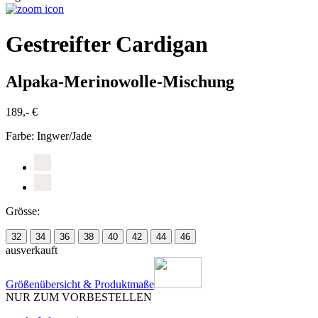
Gestreifter Cardigan
Alpaka-Merinowolle-Mischung
189,- €
Farbe:
Ingwer/Jade
Grösse:
32
34
36
38
40
42
44
46
ausverkauft
Größenübersicht & Produktmaße
NUR ZUM VORBESTELLEN