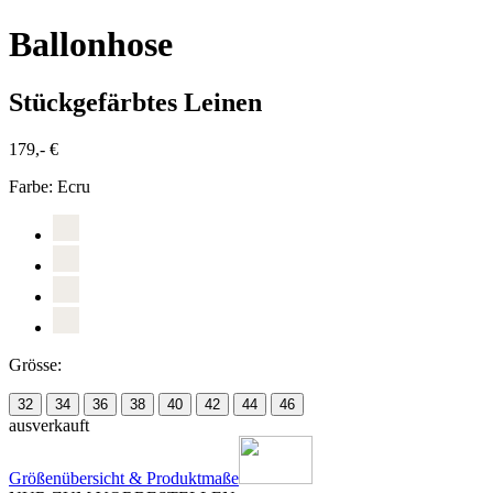
Ballonhose
Stückgefärbtes Leinen
179,- €
Farbe:
Ecru
Grösse:
32
34
36
38
40
42
44
46
ausverkauft
Größenübersicht & Produktmaße