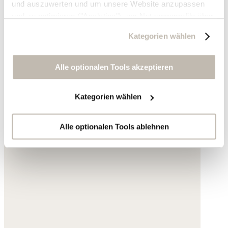
und auszuwerten und um unsere Website anzupassen
und zu optimieren ("Analytics"), um Nutzungsprofile über
die von Ihnen angeklickte Werbung und Ihre Interessen
Kategorien wählen
zu erstellen, um personalisierte Werbung auszuliefern,
um Sie auf anderen Websites wiederzuerkennen und um
Sie erneut mit Werbung anzusprechen sowie um unsere
Alle optionalen Tools akzeptieren
Werbekampagnen auszuwerten ("Marketing").
Kategorien wählen
Ihre Daten werden mit Dienstanbietern geteilt, die wir in
der Datenschutzerklärung genauer auflisten oder wenn
Sie auf "Kategorien wählen" klicken.
Alle optionalen Tools ablehnen
Indem Sie auf "Alle optionalen Tools akzeptieren" klicken,
erklären Sie sich mit der Nutzung der optionalen Tools
wie zuvor beschrieben einverstanden.
Sie können Ihre Einwilligung jederzeit anpassen oder für
die Zukunft widerrufen.