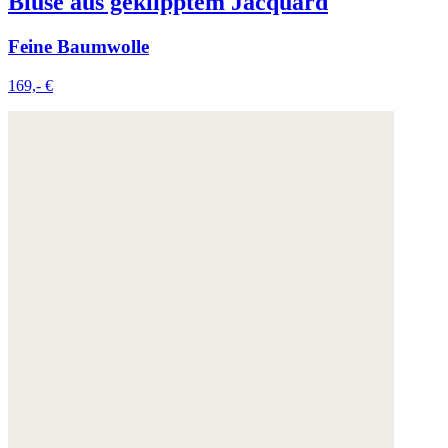
Bluse aus geklipptem Jacquard
Feine Baumwolle
169,- €