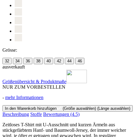
Grösse:
32
34
36
38
40
42
44
46
ausverkauft
Größenübersicht & Produktmaße
NUR ZUM VORBESTELLEN
-
mehr Informationen
In den Warenkorb hinzufügen
(Größe auswählen)
(Länge auswählen)
Beschreibung
Stoffe
Bewertungen
(4.5)
Zeitloses T-Shirt mit U-Ausschnitt und kurzen Ärmeln aus
stückgefärbtem Hanf- und Baumwoll-Jersey, der immer weicher
wird, je öfter er getragen und gewaschen wird. In regulärer