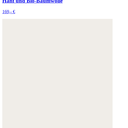
Hanf und Bio-Baumwolle
169,- €