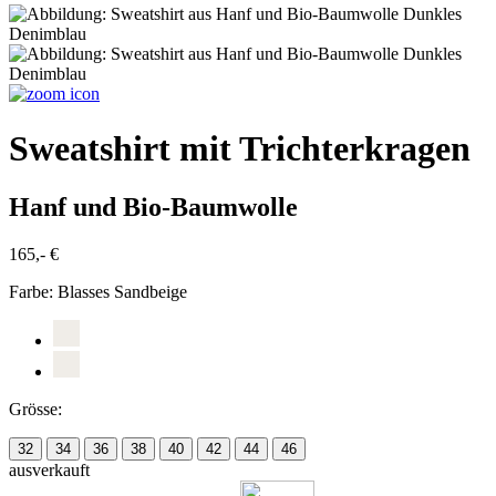
Sweatshirt mit Trichterkragen
Hanf und Bio-Baumwolle
165,- €
Farbe:
Blasses Sandbeige
Grösse:
32
34
36
38
40
42
44
46
ausverkauft