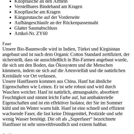
Knopflasche an den Ärmeln
Verstellbares Bindeband am Kragen
Knopflasche am Kragen
Kängurutasche auf der Vorderseite
Aufhängeschlaufe an der Rückenpassennaht
Glatter Saumabschluss
Artikel-Nr. ZY60
Faser
Unsere Bio-Baumwolle wird in Indien, Türkei und Kirgisistan
angebaut und ist nach dem Organic Cotton Standard zertifiziert, der
sicherstellt, dass sie ausschließlich in Bio-Farmen angebaut wurde,
die sich um den Boden, das Ökosystem und die Menschen
kümmern, indem sie sich auf die Artenvielfalt und die natürlichen
Kreisläufe vor Ort verlassen.
Unsere Hanffasern kommen aus China. Hanf hat ähnliche
Eigenschaften wie Leinen. Er ist sehr robust und wird durch
Waschen weicher. Hanf ist natürlich, atmungsaktiv, absorbiert
Feuchtigkeit und nimmt leicht Farbe auf, hat antibakterielle
Eigenschaften und ist ein effektiver Isolator, der Sie im Sommer
kühl und im Winter warm hält. Hanf ist eine schnell und effizient
wachsende Faser, die fast keine Düngemittel, Pestizide und sehr
wenig Wasser benötigt. Die oft als „Superfaser“ bezeichnete
Hanffaser ist sehr umweltfreundlich und extrem haltbar.