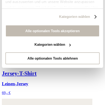
und auszuwerten und um unsere Website anzupassen
und zu optimieren ("Analytics"), um Nutzungsprofile über
die von Ihnen angeklickte Werbung und Ihre Interessen
Kategorien wählen
zu erstellen, um personalisierte Werbung auszuliefern,
um Sie auf anderen Websites wiederzuerkennen und um
Sie erneut mit Werbung anzusprechen sowie um unsere
Alle optionalen Tools akzeptieren
Werbekampagnen auszuwerten ("Marketing").
Kategorien wählen
Ihre Daten werden mit Dienstanbietern geteilt, die wir in
der Datenschutzerklärung genauer auflisten oder wenn
Sie auf "Kategorien wählen" klicken.
Alle optionalen Tools ablehnen
Indem Sie auf "Alle optionalen Tools akzeptieren" klicken,
Jersey-T-Shirt
erklären Sie sich mit der Nutzung der optionalen Tools
wie zuvor beschrieben einverstanden.
Leinen-Jersey
Sie können Ihre Einwilligung jederzeit anpassen oder für
69,- €
die Zukunft widerrufen.