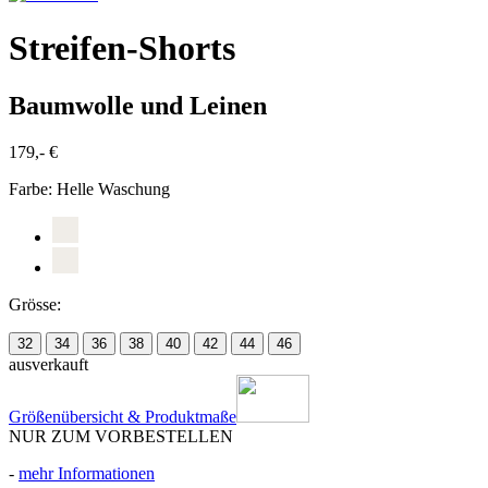
Streifen-Shorts
Baumwolle und Leinen
179,- €
Farbe:
Helle Waschung
Grösse:
32
34
36
38
40
42
44
46
ausverkauft
Größenübersicht & Produktmaße
NUR ZUM VORBESTELLEN
-
mehr Informationen