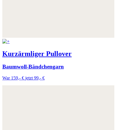
Kurzärmliger Pullover
Baumwoll-Bändchengarn
War 159,- €
jetzt 99,- €