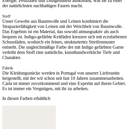
Energie, Pestiziden und Düngemitteln auskommt, was sie zu einer
der natürlichsten nachhaltigen Fasern macht.
Stoff
Unser Gewebe aus Baumwolle und Leinen kombiniert die
Strapazierfähigkeit von Leinen mit der Weichheit von Baumwolle.
Das Ergebnis ist ein Material, das sowohl atmungsaktiv als auch
bequem ist. Indigo-gefärbte Kettfäden kreuzen sich mit ecrufarbenen
Schussfäden, wodurch ein feines, strukturiertes Streifenmuster
entsteht. Die ungleichmäßige Farbe der mit Indigo gefärbten Garne
verleiht dem Stoff eine natürliche, kunsthandwerkliche Tiefe und
Charakter.
Fabrik
Die Kleidungsstücke werden in Portugal von unserer Lieferantin
hergestellt, mit der wir schon seit fast 10 Jahren zusammenarbeiten.
Carla ist immer zuvorkommend und eine Expertin auf ihrem Gebiet.
Es ist immer ein Vergnügen, mit ihr zu arbeiten.
In diesen Farben erhältlich