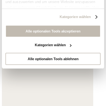
und auszuwerten und um unsere Website anzupassen
und zu optimieren ("Analytics"), um Nutzungsprofile über
die von Ihnen angeklickte Werbung und Ihre Interessen
Kategorien wählen
zu erstellen, um personalisierte Werbung auszuliefern,
um Sie auf anderen Websites wiederzuerkennen und um
Sie erneut mit Werbung anzusprechen sowie um unsere
Alle optionalen Tools akzeptieren
Werbekampagnen auszuwerten ("Marketing").
Kategorien wählen
Ihre Daten werden mit Dienstanbietern geteilt, die wir in
der Datenschutzerklärung genauer auflisten oder wenn
Sie auf "Kategorien wählen" klicken.
Alle optionalen Tools ablehnen
Indem Sie auf "Alle optionalen Tools akzeptieren" klicken,
erklären Sie sich mit der Nutzung der optionalen Tools
wie zuvor beschrieben einverstanden.
Sie können Ihre Einwilligung jederzeit anpassen oder für
die Zukunft widerrufen.