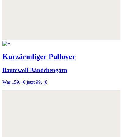
Kurzärmliger Pullover
Baumwoll-Bändchengarn
War 159,- €
jetzt 99,- €