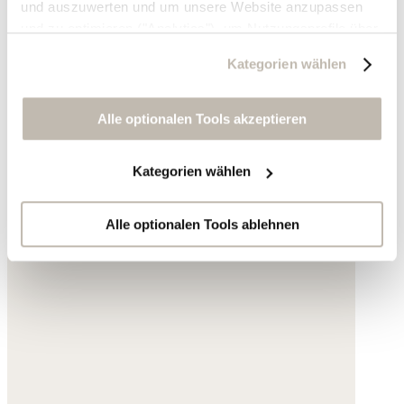
und auszuwerten und um unsere Website anzupassen
und zu optimieren ("Analytics"), um Nutzungsprofile über
die von Ihnen angeklickte Werbung und Ihre Interessen
Kategorien wählen
zu erstellen, um personalisierte Werbung auszuliefern,
um Sie auf anderen Websites wiederzuerkennen und um
Sie erneut mit Werbung anzusprechen sowie um unsere
Alle optionalen Tools akzeptieren
Werbekampagnen auszuwerten ("Marketing").
Kategorien wählen
Ihre Daten werden mit Dienstanbietern geteilt, die wir in
der Datenschutzerklärung genauer auflisten oder wenn
Sie auf "Kategorien wählen" klicken.
Alle optionalen Tools ablehnen
Indem Sie auf "Alle optionalen Tools akzeptieren" klicken,
erklären Sie sich mit der Nutzung der optionalen Tools
wie zuvor beschrieben einverstanden.
Sie können Ihre Einwilligung jederzeit anpassen oder für
die Zukunft widerrufen.