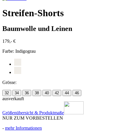
Streifen-Shorts
Baumwolle und Leinen
179,- €
Farbe:
Indigograu
Grösse:
32
34
36
38
40
42
44
46
ausverkauft
Größenübersicht & Produktmaße
NUR ZUM VORBESTELLEN
-
mehr Informationen