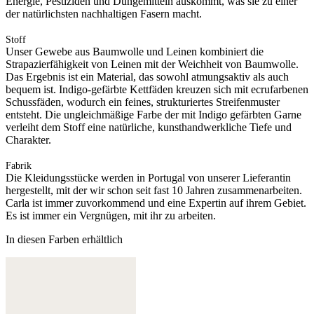
Energie, Pestiziden und Düngemitteln auskommt, was sie zu einer
der natürlichsten nachhaltigen Fasern macht.
Stoff
Unser Gewebe aus Baumwolle und Leinen kombiniert die
Strapazierfähigkeit von Leinen mit der Weichheit von Baumwolle.
Das Ergebnis ist ein Material, das sowohl atmungsaktiv als auch
bequem ist. Indigo-gefärbte Kettfäden kreuzen sich mit ecrufarbenen
Schussfäden, wodurch ein feines, strukturiertes Streifenmuster
entsteht. Die ungleichmäßige Farbe der mit Indigo gefärbten Garne
verleiht dem Stoff eine natürliche, kunsthandwerkliche Tiefe und
Charakter.
Fabrik
Die Kleidungsstücke werden in Portugal von unserer Lieferantin
hergestellt, mit der wir schon seit fast 10 Jahren zusammenarbeiten.
Carla ist immer zuvorkommend und eine Expertin auf ihrem Gebiet.
Es ist immer ein Vergnügen, mit ihr zu arbeiten.
In diesen Farben erhältlich