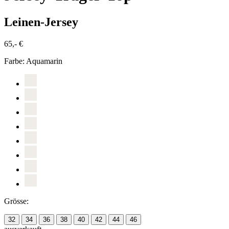
Leinen-Jersey
65,- €
Farbe:
Aquamarin
Grösse:
32
34
36
38
40
42
44
46