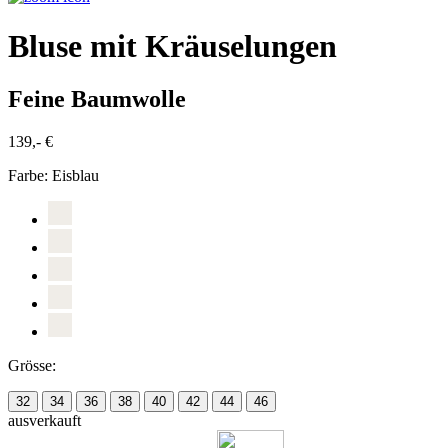
Bluse mit Kräuselungen
Feine Baumwolle
139,- €
Farbe:
Eisblau
Grösse:
32
34
36
38
40
42
44
46
ausverkauft