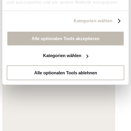
und auszuwerten und um unsere Website anzupassen
und zu optimieren ("Analytics"), um Nutzungsprofile über
die von Ihnen angeklickte Werbung und Ihre Interessen
Kategorien wählen
zu erstellen, um personalisierte Werbung auszuliefern,
um Sie auf anderen Websites wiederzuerkennen und um
Sie erneut mit Werbung anzusprechen sowie um unsere
Alle optionalen Tools akzeptieren
Werbekampagnen auszuwerten ("Marketing").
Kategorien wählen
Ihre Daten werden mit Dienstanbietern geteilt, die wir in
der Datenschutzerklärung genauer auflisten oder wenn
Sie auf "Kategorien wählen" klicken.
Alle optionalen Tools ablehnen
Indem Sie auf "Alle optionalen Tools akzeptieren" klicken,
erklären Sie sich mit der Nutzung der optionalen Tools
wie zuvor beschrieben einverstanden.
Sie können Ihre Einwilligung jederzeit anpassen oder für
die Zukunft widerrufen.