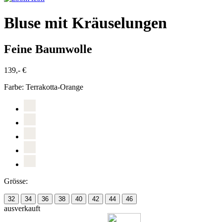
Bluse mit Kräuselungen
Feine Baumwolle
139,- €
Farbe:
Terrakotta-Orange
Grösse:
32
34
36
38
40
42
44
46
ausverkauft