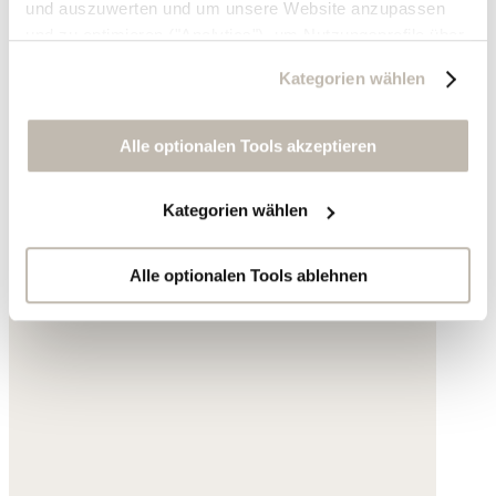
und auszuwerten und um unsere Website anzupassen
und zu optimieren ("Analytics"), um Nutzungsprofile über
die von Ihnen angeklickte Werbung und Ihre Interessen
Kategorien wählen
zu erstellen, um personalisierte Werbung auszuliefern,
um Sie auf anderen Websites wiederzuerkennen und um
Sie erneut mit Werbung anzusprechen sowie um unsere
Alle optionalen Tools akzeptieren
Werbekampagnen auszuwerten ("Marketing").
Kategorien wählen
Ihre Daten werden mit Dienstanbietern geteilt, die wir in
der Datenschutzerklärung genauer auflisten oder wenn
Sie auf "Kategorien wählen" klicken.
Alle optionalen Tools ablehnen
Indem Sie auf "Alle optionalen Tools akzeptieren" klicken,
erklären Sie sich mit der Nutzung der optionalen Tools
wie zuvor beschrieben einverstanden.
Sie können Ihre Einwilligung jederzeit anpassen oder für
die Zukunft widerrufen.