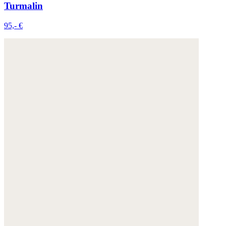
Turmalin
95,- €