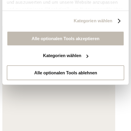
und auszuwerten und um unsere Website anzupassen
und zu optimieren ("Analytics"), um Nutzungsprofile über
die von Ihnen angeklickte Werbung und Ihre Interessen
Kategorien wählen
zu erstellen, um personalisierte Werbung auszuliefern,
um Sie auf anderen Websites wiederzuerkennen und um
Sie erneut mit Werbung anzusprechen sowie um unsere
Alle optionalen Tools akzeptieren
Perlenkette
Werbekampagnen auszuwerten ("Marketing").
Jade
Kategorien wählen
Ihre Daten werden mit Dienstanbietern geteilt, die wir in
95,- €
der Datenschutzerklärung genauer auflisten oder wenn
Sie auf "Kategorien wählen" klicken.
Alle optionalen Tools ablehnen
Indem Sie auf "Alle optionalen Tools akzeptieren" klicken,
erklären Sie sich mit der Nutzung der optionalen Tools
wie zuvor beschrieben einverstanden.
Sie können Ihre Einwilligung jederzeit anpassen oder für
die Zukunft widerrufen.