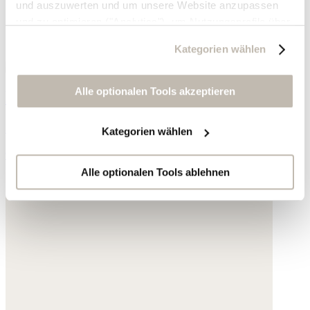
und auszuwerten und um unsere Website anzupassen
und zu optimieren ("Analytics"), um Nutzungsprofile über
die von Ihnen angeklickte Werbung und Ihre Interessen
Kategorien wählen
zu erstellen, um personalisierte Werbung auszuliefern,
um Sie auf anderen Websites wiederzuerkennen und um
Sie erneut mit Werbung anzusprechen sowie um unsere
Alle optionalen Tools akzeptieren
Perlenkette
Werbekampagnen auszuwerten ("Marketing").
Jade
Kategorien wählen
Ihre Daten werden mit Dienstanbietern geteilt, die wir in
95,- €
der Datenschutzerklärung genauer auflisten oder wenn
Sie auf "Kategorien wählen" klicken.
Alle optionalen Tools ablehnen
Indem Sie auf "Alle optionalen Tools akzeptieren" klicken,
erklären Sie sich mit der Nutzung der optionalen Tools
wie zuvor beschrieben einverstanden.
Sie können Ihre Einwilligung jederzeit anpassen oder für
die Zukunft widerrufen.