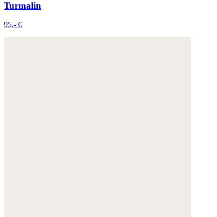
Turmalin
95,- €