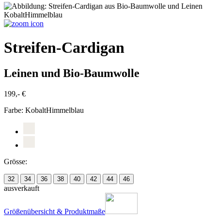
Streifen-Cardigan
Leinen und Bio-Baumwolle
199,- €
Farbe:
KobaltHimmelblau
Grösse:
32
34
36
38
40
42
44
46
ausverkauft
Größenübersicht & Produktmaße