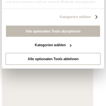
und auszuwerten und um unsere Website anzupassen
und zu optimieren ("Analytics"), um Nutzungsprofile über
Träger-Top mit Spitzenrippen
die von Ihnen angeklickte Werbung und Ihre Interessen
Kategorien wählen
zu erstellen, um personalisierte Werbung auszuliefern,
Bio-Baumwoll-Ripp
um Sie auf anderen Websites wiederzuerkennen und um
58,- €
Sie erneut mit Werbung anzusprechen sowie um unsere
Alle optionalen Tools akzeptieren
Werbekampagnen auszuwerten ("Marketing").
Kategorien wählen
Ihre Daten werden mit Dienstanbietern geteilt, die wir in
der Datenschutzerklärung genauer auflisten oder wenn
Sie auf "Kategorien wählen" klicken.
Alle optionalen Tools ablehnen
Indem Sie auf "Alle optionalen Tools akzeptieren" klicken,
erklären Sie sich mit der Nutzung der optionalen Tools
wie zuvor beschrieben einverstanden.
Sie können Ihre Einwilligung jederzeit anpassen oder für
die Zukunft widerrufen.