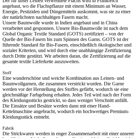
Der für unser Leinen verwendete Flachs wird in Frankreich
angebaut, wo die Flachspflanze mit einem Minimum an Wasser,
Energie, Pestiziden und Düngemitteln auskommt, was sie zu einer
der natürlichsten nachhaltigen Fasern macht.
Unsere Baumwolle wurde in Indien angebaut und in China
verarbeitet und gesponnen. Unsere Bio-Baumwolle ist nach dem
Global Organic Textile Standard (GOTS) zertifiziert – von der
Quelle der Bio-Fasern bis zum Spinnen des Garns. GOTS ist der
führende Standard für Bio-Fasern, einschließlich ökologischer und
sozialer Kriterien, und wird durch eine unabhängige Zertifizierung
durch Dritte gestützt. Wir arbeiten daran, die Zertifizierung auf die
gesamte textile Lieferkette auszuweiten.
Stoff
Eine wunderschöne und weiche Kombination aus Leinen- und
Baumwollgarnen, die zusammen verstrickt wurden. Die Garne
werden vor der Herstellung des Stoffes gefärbt, wodurch sie eine
gleichmäßige Farbgebung erhalten. Jedes Teil wird nach der Form
des Kleidungsstücks gestrickt, so dass weniger Verschnitt anfällt.
Die Einsätze und Besätze werden dann mit einer Hand-
Kettelmaschine angebracht, wodurch ein hochwertiges Premium-
Kleidungsstück entsteht.
Fabrik
Die Strickwaren werden in enger Zusammenarbeit mit einer unserer