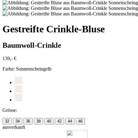
Gestreifte Crinkle-Bluse
Baumwoll-Crinkle
139,- €
Farbe:
Sonnenscheingelb
Grösse:
32
34
36
38
40
42
44
46
ausverkauft