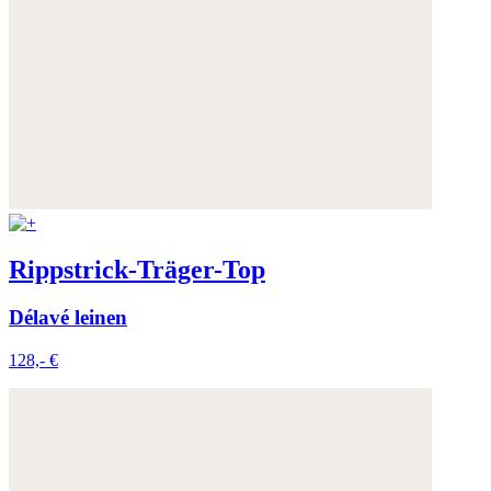
Weitere Informationen:
Datenschutz
,
Impressum
und
AGB
Rippstrick-Träger-Top
Délavé leinen
128,- €