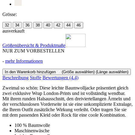
Grösse:
32
34
36
38
40
42
44
46
ausverkauft
Größenübersicht & Produktmaße
NUR ZUM VORBESTELLEN
-
mehr Informationen
In den Warenkorb hinzufügen
(Größe auswählen)
(Länge auswählen)
Beschreibung
Stoffe
Bewertungen
(4.4)
Zweimal so schön: Diese leichte Baumwolljacke präsentiert gleich
zwei exklusive Wrap London-Prints und ist vollständig wendbar.
Mit ihrem runden Halsausschnitt, den dreiviertellangen Ärmeln und
der verschlusslosen Vorderseite ist sie eine unkomplizierte Extralage,
die Ihrem Outfit zusätzliche Wirkung verleiht. Oder tragen Sie sie
mit dem passenden Kleid oder Rock für eine coole Kombination.
100 % Baumwolle
Maschinenwäsche