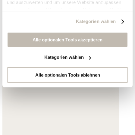
und auszuwerten und um unsere Website anzupassen
Vergoldetes Messing
und zu optimieren ("Analytics"), um Nutzungsprofile über
139,- €
die von Ihnen angeklickte Werbung und Ihre Interessen
Kategorien wählen
zu erstellen, um personalisierte Werbung auszuliefern,
um Sie auf anderen Websites wiederzuerkennen und um
Sie erneut mit Werbung anzusprechen sowie um unsere
Alle optionalen Tools akzeptieren
Werbekampagnen auszuwerten ("Marketing").
Kategorien wählen
Ihre Daten werden mit Dienstanbietern geteilt, die wir in
der Datenschutzerklärung genauer auflisten oder wenn
Sie auf "Kategorien wählen" klicken.
Alle optionalen Tools ablehnen
Indem Sie auf "Alle optionalen Tools akzeptieren" klicken,
erklären Sie sich mit der Nutzung der optionalen Tools
wie zuvor beschrieben einverstanden.
Sie können Ihre Einwilligung jederzeit anpassen oder für
die Zukunft widerrufen.