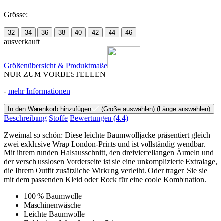
Grösse:
32
34
36
38
40
42
44
46
ausverkauft
Größenübersicht & Produktmaße
NUR ZUM VORBESTELLEN
-
mehr Informationen
In den Warenkorb hinzufügen
(Größe auswählen)
(Länge auswählen)
Beschreibung
Stoffe
Bewertungen
(4.4)
Zweimal so schön: Diese leichte Baumwolljacke präsentiert gleich
zwei exklusive Wrap London-Prints und ist vollständig wendbar.
Mit ihrem runden Halsausschnitt, den dreiviertellangen Ärmeln und
der verschlusslosen Vorderseite ist sie eine unkomplizierte Extralage,
die Ihrem Outfit zusätzliche Wirkung verleiht. Oder tragen Sie sie
mit dem passenden Kleid oder Rock für eine coole Kombination.
100 % Baumwolle
Maschinenwäsche
Leichte Baumwolle