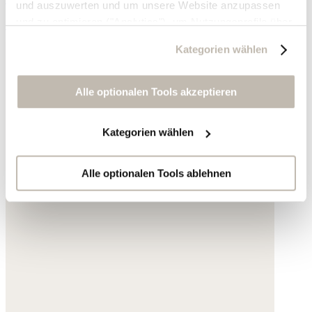
und auszuwerten und um unsere Website anzupassen
und zu optimieren ("Analytics"), um Nutzungsprofile über
139,- €
die von Ihnen angeklickte Werbung und Ihre Interessen
Kategorien wählen
zu erstellen, um personalisierte Werbung auszuliefern,
um Sie auf anderen Websites wiederzuerkennen und um
Sie erneut mit Werbung anzusprechen sowie um unsere
Alle optionalen Tools akzeptieren
Werbekampagnen auszuwerten ("Marketing").
Kategorien wählen
Ihre Daten werden mit Dienstanbietern geteilt, die wir in
der Datenschutzerklärung genauer auflisten oder wenn
Sie auf "Kategorien wählen" klicken.
Alle optionalen Tools ablehnen
Indem Sie auf "Alle optionalen Tools akzeptieren" klicken,
erklären Sie sich mit der Nutzung der optionalen Tools
wie zuvor beschrieben einverstanden.
Sie können Ihre Einwilligung jederzeit anpassen oder für
die Zukunft widerrufen.