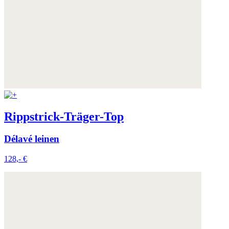
Weitere Informationen:
Datenschutz
,
Impressum
und
AGB
Rippstrick-Träger-Top
Délavé leinen
128,- €