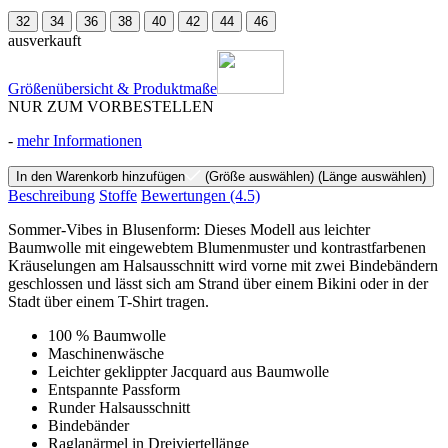
32
34
36
38
40
42
44
46
ausverkauft
Größenübersicht & Produktmaße
NUR ZUM VORBESTELLEN
-
mehr Informationen
In den Warenkorb hinzufügen
(Größe auswählen)
(Länge auswählen)
Beschreibung
Stoffe
Bewertungen
(4.5)
Sommer-Vibes in Blusenform: Dieses Modell aus leichter
Baumwolle mit eingewebtem Blumenmuster und kontrastfarbenen
Kräuselungen am Halsausschnitt wird vorne mit zwei Bindebändern
geschlossen und lässt sich am Strand über einem Bikini oder in der
Stadt über einem T-Shirt tragen.
100 % Baumwolle
Maschinenwäsche
Leichter geklippter Jacquard aus Baumwolle
Entspannte Passform
Runder Halsausschnitt
Bindebänder
Raglanärmel in Dreiviertellänge