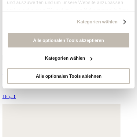
und auszuwerten und um unsere Website anzupassen
und zu optimieren ("Analytics"), um Nutzungsprofile über
die von Ihnen angeklickte Werbung und Ihre Interessen
Kategorien wählen
zu erstellen, um personalisierte Werbung auszuliefern,
um Sie auf anderen Websites wiederzuerkennen und um
Sie erneut mit Werbung anzusprechen sowie um unsere
Alle optionalen Tools akzeptieren
Werbekampagnen auszuwerten ("Marketing").
Kategorien wählen
Ihre Daten werden mit Dienstanbietern geteilt, die wir in
der Datenschutzerklärung genauer auflisten oder wenn
Wickel-Sandalen
Sie auf "Kategorien wählen" klicken.
Alle optionalen Tools ablehnen
Leder
Indem Sie auf "Alle optionalen Tools akzeptieren" klicken,
165,- €
erklären Sie sich mit der Nutzung der optionalen Tools
wie zuvor beschrieben einverstanden.
Sie können Ihre Einwilligung jederzeit anpassen oder für
die Zukunft widerrufen.