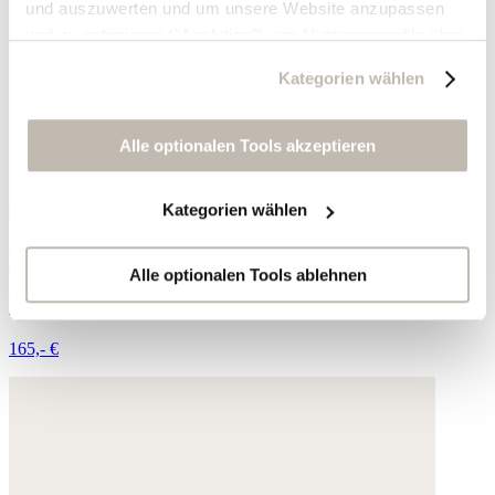
und auszuwerten und um unsere Website anzupassen
und zu optimieren ("Analytics"), um Nutzungsprofile über
die von Ihnen angeklickte Werbung und Ihre Interessen
Kategorien wählen
zu erstellen, um personalisierte Werbung auszuliefern,
um Sie auf anderen Websites wiederzuerkennen und um
Sie erneut mit Werbung anzusprechen sowie um unsere
Alle optionalen Tools akzeptieren
Werbekampagnen auszuwerten ("Marketing").
Kategorien wählen
Ihre Daten werden mit Dienstanbietern geteilt, die wir in
der Datenschutzerklärung genauer auflisten oder wenn
Wickel-Sandalen
Sie auf "Kategorien wählen" klicken.
Alle optionalen Tools ablehnen
Leder
Indem Sie auf "Alle optionalen Tools akzeptieren" klicken,
165,- €
erklären Sie sich mit der Nutzung der optionalen Tools
wie zuvor beschrieben einverstanden.
Sie können Ihre Einwilligung jederzeit anpassen oder für
die Zukunft widerrufen.