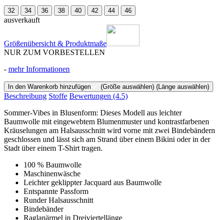
32
34
36
38
40
42
44
46
ausverkauft
Größenübersicht & Produktmaße
NUR ZUM VORBESTELLEN
-
mehr Informationen
In den Warenkorb hinzufügen
(Größe auswählen)
(Länge auswählen)
Beschreibung
Stoffe
Bewertungen
(4.5)
Sommer-Vibes in Blusenform: Dieses Modell aus leichter
Baumwolle mit eingewebtem Blumenmuster und kontrastfarbenen
Kräuselungen am Halsausschnitt wird vorne mit zwei Bindebändern
geschlossen und lässt sich am Strand über einem Bikini oder in der
Stadt über einem T-Shirt tragen.
100 % Baumwolle
Maschinenwäsche
Leichter geklippter Jacquard aus Baumwolle
Entspannte Passform
Runder Halsausschnitt
Bindebänder
Raglanärmel in Dreiviertellänge