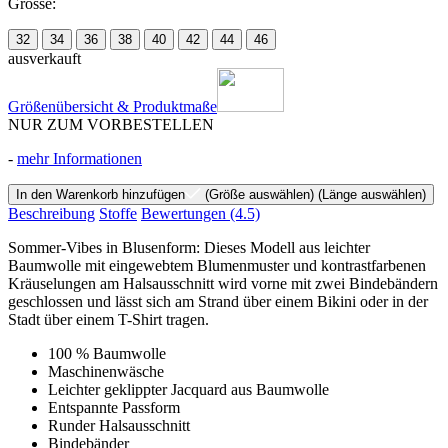
Grösse:
32
34
36
38
40
42
44
46
ausverkauft
Größenübersicht & Produktmaße
NUR ZUM VORBESTELLEN
-
mehr Informationen
In den Warenkorb hinzufügen
(Größe auswählen)
(Länge auswählen)
Beschreibung
Stoffe
Bewertungen
(4.5)
Sommer-Vibes in Blusenform: Dieses Modell aus leichter
Baumwolle mit eingewebtem Blumenmuster und kontrastfarbenen
Kräuselungen am Halsausschnitt wird vorne mit zwei Bindebändern
geschlossen und lässt sich am Strand über einem Bikini oder in der
Stadt über einem T-Shirt tragen.
100 % Baumwolle
Maschinenwäsche
Leichter geklippter Jacquard aus Baumwolle
Entspannte Passform
Runder Halsausschnitt
Bindebänder