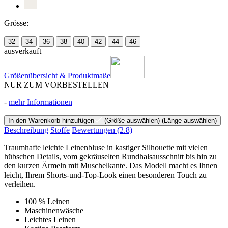
Grösse:
32
34
36
38
40
42
44
46
ausverkauft
Größenübersicht & Produktmaße
NUR ZUM VORBESTELLEN
-
mehr Informationen
In den Warenkorb hinzufügen
(Größe auswählen)
(Länge auswählen)
Beschreibung
Stoffe
Bewertungen
(2.8)
Traumhafte leichte Leinenbluse in kastiger Silhouette mit vielen
hübschen Details, vom gekräuselten Rundhalsausschnitt bis hin zu
den kurzen Ärmeln mit Muschelkante. Das Modell macht es Ihnen
leicht, Ihrem Shorts-und-Top-Look einen besonderen Touch zu
verleihen.
100 % Leinen
Maschinenwäsche
Leichtes Leinen