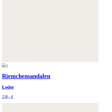
Riemchensandalen
Leder
230,- €