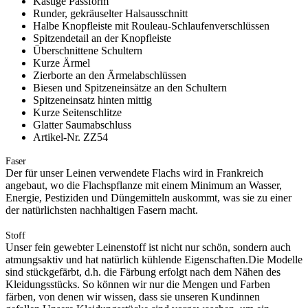
Kastige Passform
Runder, gekräuselter Halsausschnitt
Halbe Knopfleiste mit Rouleau-Schlaufenverschlüssen
Spitzendetail an der Knopfleiste
Überschnittene Schultern
Kurze Ärmel
Zierborte an den Ärmelabschlüssen
Biesen und Spitzeneinsätze an den Schultern
Spitzeneinsatz hinten mittig
Kurze Seitenschlitze
Glatter Saumabschluss
Artikel-Nr. ZZ54
Faser
Der für unser Leinen verwendete Flachs wird in Frankreich
angebaut, wo die Flachspflanze mit einem Minimum an Wasser,
Energie, Pestiziden und Düngemitteln auskommt, was sie zu einer
der natürlichsten nachhaltigen Fasern macht.
Stoff
Unser fein gewebter Leinenstoff ist nicht nur schön, sondern auch
atmungsaktiv und hat natürlich kühlende Eigenschaften.Die Modelle
sind stückgefärbt, d.h. die Färbung erfolgt nach dem Nähen des
Kleidungsstücks. So können wir nur die Mengen und Farben
färben, von denen wir wissen, dass sie unseren Kundinnen