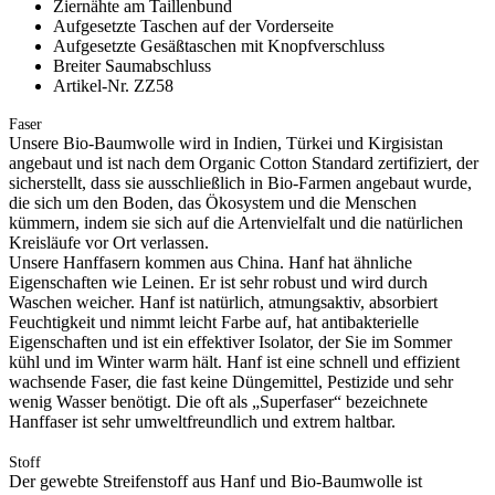
Ziernähte am Taillenbund
Aufgesetzte Taschen auf der Vorderseite
Aufgesetzte Gesäßtaschen mit Knopfverschluss
Breiter Saumabschluss
Artikel-Nr. ZZ58
Faser
Unsere Bio-Baumwolle wird in Indien, Türkei und Kirgisistan
angebaut und ist nach dem Organic Cotton Standard zertifiziert, der
sicherstellt, dass sie ausschließlich in Bio-Farmen angebaut wurde,
die sich um den Boden, das Ökosystem und die Menschen
kümmern, indem sie sich auf die Artenvielfalt und die natürlichen
Kreisläufe vor Ort verlassen.
Unsere Hanffasern kommen aus China. Hanf hat ähnliche
Eigenschaften wie Leinen. Er ist sehr robust und wird durch
Waschen weicher. Hanf ist natürlich, atmungsaktiv, absorbiert
Feuchtigkeit und nimmt leicht Farbe auf, hat antibakterielle
Eigenschaften und ist ein effektiver Isolator, der Sie im Sommer
kühl und im Winter warm hält. Hanf ist eine schnell und effizient
wachsende Faser, die fast keine Düngemittel, Pestizide und sehr
wenig Wasser benötigt. Die oft als „Superfaser“ bezeichnete
Hanffaser ist sehr umweltfreundlich und extrem haltbar.
Stoff
Der gewebte Streifenstoff aus Hanf und Bio-Baumwolle ist