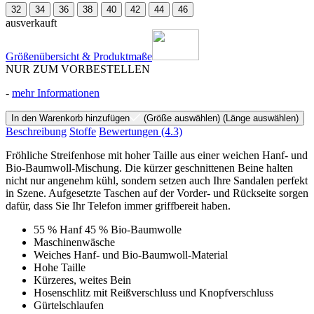
32
34
36
38
40
42
44
46
ausverkauft
Größenübersicht & Produktmaße
NUR ZUM VORBESTELLEN
-
mehr Informationen
In den Warenkorb hinzufügen
(Größe auswählen)
(Länge auswählen)
Beschreibung
Stoffe
Bewertungen
(4.3)
Fröhliche Streifenhose mit hoher Taille aus einer weichen Hanf- und
Bio-Baumwoll-Mischung. Die kürzer geschnittenen Beine halten
nicht nur angenehm kühl, sondern setzen auch Ihre Sandalen perfekt
in Szene. Aufgesetzte Taschen auf der Vorder- und Rückseite sorgen
dafür, dass Sie Ihr Telefon immer griffbereit haben.
55 % Hanf 45 % Bio-Baumwolle
Maschinenwäsche
Weiches Hanf- und Bio-Baumwoll-Material
Hohe Taille
Kürzeres, weites Bein
Hosenschlitz mit Reißverschluss und Knopfverschluss
Gürtelschlaufen