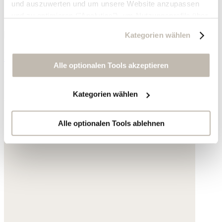
und auszuwerten und um unsere Website anzupassen
und zu optimieren ("Analytics"), um Nutzungsprofile über
die von Ihnen angeklickte Werbung und Ihre Interessen
Kategorien wählen
zu erstellen, um personalisierte Werbung auszuliefern,
um Sie auf anderen Websites wiederzuerkennen und um
Bedruckter Schal
Sie erneut mit Werbung anzusprechen sowie um unsere
Alle optionalen Tools akzeptieren
Werbekampagnen auszuwerten ("Marketing").
Seide und Baumwolle
Kategorien wählen
79,- €
Ihre Daten werden mit Dienstanbietern geteilt, die wir in
der Datenschutzerklärung genauer auflisten oder wenn
Sie auf "Kategorien wählen" klicken.
Alle optionalen Tools ablehnen
Indem Sie auf "Alle optionalen Tools akzeptieren" klicken,
erklären Sie sich mit der Nutzung der optionalen Tools
wie zuvor beschrieben einverstanden.
Sie können Ihre Einwilligung jederzeit anpassen oder für
die Zukunft widerrufen.