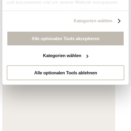
und auszuwerten und um unsere Website anzupassen
und zu optimieren ("Analytics"), um Nutzungsprofile über
die von Ihnen angeklickte Werbung und Ihre Interessen
Kategorien wählen
zu erstellen, um personalisierte Werbung auszuliefern,
um Sie auf anderen Websites wiederzuerkennen und um
Sie erneut mit Werbung anzusprechen sowie um unsere
Alle optionalen Tools akzeptieren
Bedruckter Schal
Werbekampagnen auszuwerten ("Marketing").
Kategorien wählen
Seide und Baumwolle
Ihre Daten werden mit Dienstanbietern geteilt, die wir in
der Datenschutzerklärung genauer auflisten oder wenn
79,- €
Sie auf "Kategorien wählen" klicken.
Alle optionalen Tools ablehnen
Indem Sie auf "Alle optionalen Tools akzeptieren" klicken,
erklären Sie sich mit der Nutzung der optionalen Tools
wie zuvor beschrieben einverstanden.
Sie können Ihre Einwilligung jederzeit anpassen oder für
die Zukunft widerrufen.