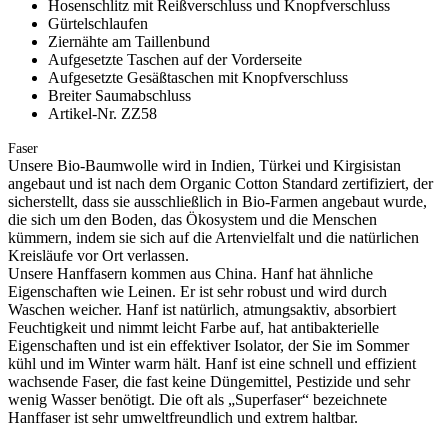
Hosenschlitz mit Reißverschluss und Knopfverschluss
Gürtelschlaufen
Ziernähte am Taillenbund
Aufgesetzte Taschen auf der Vorderseite
Aufgesetzte Gesäßtaschen mit Knopfverschluss
Breiter Saumabschluss
Artikel-Nr. ZZ58
Faser
Unsere Bio-Baumwolle wird in Indien, Türkei und Kirgisistan
angebaut und ist nach dem Organic Cotton Standard zertifiziert, der
sicherstellt, dass sie ausschließlich in Bio-Farmen angebaut wurde,
die sich um den Boden, das Ökosystem und die Menschen
kümmern, indem sie sich auf die Artenvielfalt und die natürlichen
Kreisläufe vor Ort verlassen.
Unsere Hanffasern kommen aus China. Hanf hat ähnliche
Eigenschaften wie Leinen. Er ist sehr robust und wird durch
Waschen weicher. Hanf ist natürlich, atmungsaktiv, absorbiert
Feuchtigkeit und nimmt leicht Farbe auf, hat antibakterielle
Eigenschaften und ist ein effektiver Isolator, der Sie im Sommer
kühl und im Winter warm hält. Hanf ist eine schnell und effizient
wachsende Faser, die fast keine Düngemittel, Pestizide und sehr
wenig Wasser benötigt. Die oft als „Superfaser“ bezeichnete
Hanffaser ist sehr umweltfreundlich und extrem haltbar.