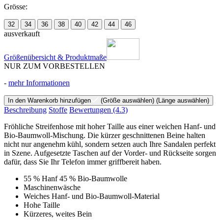
Grösse:
32
34
36
38
40
42
44
46
ausverkauft
Größenübersicht & Produktmaße
NUR ZUM VORBESTELLEN
-
mehr Informationen
In den Warenkorb hinzufügen
(Größe auswählen)
(Länge auswählen)
Beschreibung
Stoffe
Bewertungen
(4.3)
Fröhliche Streifenhose mit hoher Taille aus einer weichen Hanf- und
Bio-Baumwoll-Mischung. Die kürzer geschnittenen Beine halten
nicht nur angenehm kühl, sondern setzen auch Ihre Sandalen perfekt
in Szene. Aufgesetzte Taschen auf der Vorder- und Rückseite sorgen
dafür, dass Sie Ihr Telefon immer griffbereit haben.
55 % Hanf 45 % Bio-Baumwolle
Maschinenwäsche
Weiches Hanf- und Bio-Baumwoll-Material
Hohe Taille
Kürzeres, weites Bein