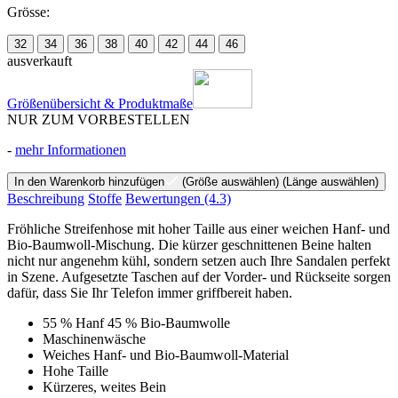
Grösse:
32
34
36
38
40
42
44
46
ausverkauft
Größenübersicht & Produktmaße
NUR ZUM VORBESTELLEN
-
mehr Informationen
In den Warenkorb hinzufügen
(Größe auswählen)
(Länge auswählen)
Beschreibung
Stoffe
Bewertungen
(4.3)
Fröhliche Streifenhose mit hoher Taille aus einer weichen Hanf- und
Bio-Baumwoll-Mischung. Die kürzer geschnittenen Beine halten
nicht nur angenehm kühl, sondern setzen auch Ihre Sandalen perfekt
in Szene. Aufgesetzte Taschen auf der Vorder- und Rückseite sorgen
dafür, dass Sie Ihr Telefon immer griffbereit haben.
55 % Hanf 45 % Bio-Baumwolle
Maschinenwäsche
Weiches Hanf- und Bio-Baumwoll-Material
Hohe Taille
Kürzeres, weites Bein