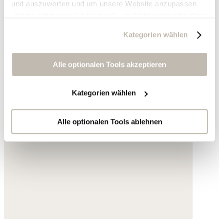
und auszuwerten und um unsere Website anzupassen
und zu optimieren ("Analytics"), um Nutzungsprofile über
die von Ihnen angeklickte Werbung und Ihre Interessen
Kategorien wählen
zu erstellen, um personalisierte Werbung auszuliefern,
um Sie auf anderen Websites wiederzuerkennen und um
Sie erneut mit Werbung anzusprechen sowie um unsere
Alle optionalen Tools akzeptieren
Bedruckter Schal
Werbekampagnen auszuwerten ("Marketing").
Kategorien wählen
Seide und Baumwolle
Ihre Daten werden mit Dienstanbietern geteilt, die wir in
der Datenschutzerklärung genauer auflisten oder wenn
79,- €
Sie auf "Kategorien wählen" klicken.
Alle optionalen Tools ablehnen
Indem Sie auf "Alle optionalen Tools akzeptieren" klicken,
erklären Sie sich mit der Nutzung der optionalen Tools
wie zuvor beschrieben einverstanden.
Sie können Ihre Einwilligung jederzeit anpassen oder für
die Zukunft widerrufen.