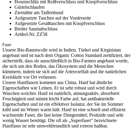
Hosenschlitz mit Reißverschluss und Knopfverschluss
Gürtelschlaufen
Ziernähte am Taillenbund
Aufgesetzte Taschen auf der Vorderseite
Aufgesetzte Gesäßtaschen mit Knopfverschluss
Breiter Saumabschluss
Artikel-Nr. ZZ58
Faser
Unsere Bio-Baumwolle wird in Indien, Türkei und Kirgisistan
angebaut und ist nach dem Organic Cotton Standard zertifiziert, der
sicherstellt, dass sie ausschließlich in Bio-Farmen angebaut wurde,
die sich um den Boden, das Ökosystem und die Menschen
kümmern, indem sie sich auf die Artenvielfalt und die natürlichen
Kreisläufe vor Ort verlassen.
Unsere Hanffasern kommen aus China. Hanf hat ähnliche
Eigenschaften wie Leinen. Er ist sehr robust und wird durch
Waschen weicher. Hanf ist natürlich, atmungsaktiv, absorbiert
Feuchtigkeit und nimmt leicht Farbe auf, hat antibakterielle
Eigenschaften und ist ein effektiver Isolator, der Sie im Sommer
kühl und im Winter warm hält. Hanf ist eine schnell und effizient
wachsende Faser, die fast keine Düngemittel, Pestizide und sehr
wenig Wasser benötigt. Die oft als „Superfaser“ bezeichnete
Hanffaser ist sehr umweltfreundlich und extrem haltbar.